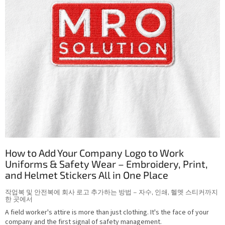
How to Add Your Company Logo to Work
Uniforms & Safety Wear – Embroidery, Print,
and Helmet Stickers All in One Place
작업복 및 안전복에 회사 로고 추가하는 방법 – 자수, 인쇄, 헬멧 스티커까지
한 곳에서
A field worker's attire is more than just clothing. It's the face of your
company and the first signal of safety management.