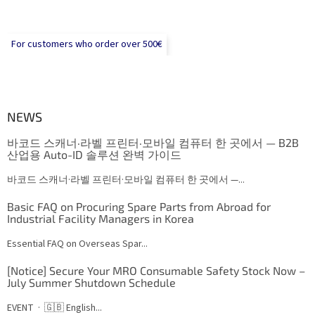
For customers who order over 500€
NEWS
바코드 스캐너·라벨 프린터·모바일 컴퓨터 한 곳에서 — B2B
산업용 Auto-ID 솔루션 완벽 가이드
바코드 스캐너·라벨 프린터·모바일 컴퓨터 한 곳에서 —...
Basic FAQ on Procuring Spare Parts from Abroad for
Industrial Facility Managers in Korea
Essential FAQ on Overseas Spar...
[Notice] Secure Your MRO Consumable Safety Stock Now –
July Summer Shutdown Schedule
EVENT · 🇬🇧 English...