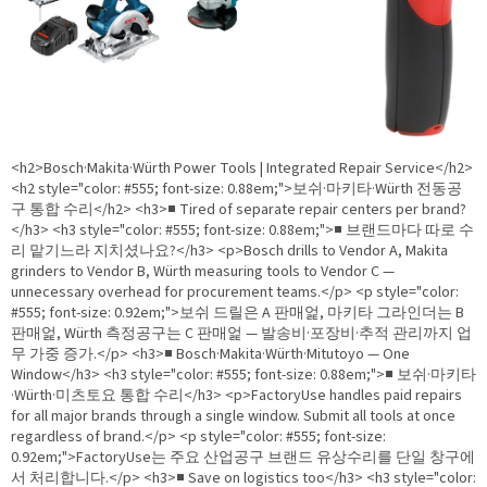
<h2>Bosch·Makita·Würth Power Tools | Integrated Repair Service</h2>
<h2 style="color: #555; font-size: 0.88em;">보쉬·마키타·Würth 전동공
구 통합 수리</h2> <h3>■ Tired of separate repair centers per brand?
</h3> <h3 style="color: #555; font-size: 0.88em;">■ 브랜드마다 따로 수
리 맡기느라 지치셨나요?</h3> <p>Bosch drills to Vendor A, Makita
grinders to Vendor B, Würth measuring tools to Vendor C —
unnecessary overhead for procurement teams.</p> <p style="color:
#555; font-size: 0.92em;">보쉬 드릴은 A 판매엁, 마키타 그라인더는 B
판매엁, Würth 측정공구는 C 판매엁 — 발송비·포장비·추적 관리까지 업
무 가중 증가.</p> <h3>■ Bosch·Makita·Würth·Mitutoyo — One
Window</h3> <h3 style="color: #555; font-size: 0.88em;">■ 보쉬·마키타
·Würth·미츠토요 통합 수리</h3> <p>FactoryUse handles paid repairs
for all major brands through a single window. Submit all tools at once
regardless of brand.</p> <p style="color: #555; font-size:
0.92em;">FactoryUse는 주요 산업공구 브랜드 유상수리를 단일 창구에
서 처리합니다.</p> <h3>■ Save on logistics too</h3> <h3 style="color: