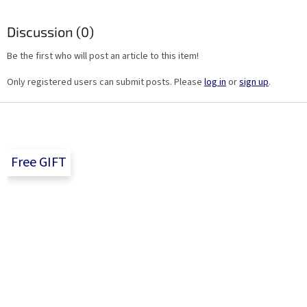
Discussion (0)
Be the first who will post an article to this item!
Only registered users can submit posts. Please
log in
or
sign up
.
F
o
o
t
Free GIFT
e
r