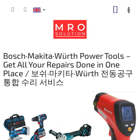
Skip
SHOPP
to
content
CART
Bosch·Makita·Würth Power Tools –
Get All Your Repairs Done in One
Place / 보쉬·마키타·Würth 전동공구
통합 수리 서비스