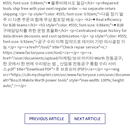
#555; font-size: 0.88em;">■ 물류비에서도 절감</h3> <p>Repaired
tools ship free with your next regular order — no separate return
shipping.</p> <p style="color: #555; font-size: 0.92em;">다음 정기 발
주 시 다른 주문과 함께 무상 합포장 배송.</p> <h3>■ Real efficiency
for B2B teams</h3> <h3 style="color: #555; font-size: 0.88em;">■ B2B
구매담당자를 위한 운영 효율화</h3> <p>Centralized repair history for
data-driven decisions and cost optimization.</p> <p style="color: #555;
font-size: 0.92em;">공구 수리 이력 집약으로 데이터 기반 의사결정 가
능.</p> <p><a href="/tool/" title="Check repair service">👉
https://www.factoryuse.com/tool/</a></p> <p><a
href="/user/documents/upload/마케팅/보쉬·마키타·Würth 전동공구,
한 곳에서 한 번에 수리받는 법 _ 산업용 전동공구 통합 수리 서비
스.pdf" title="Download PDF">📄 브로슈어 (PDF)</a></p> <p><img
src='https://cdn.myshoptet.com/usr/www.factoryuse.com/user
alt="Bosch Makita Wurth power tools" style="max-width: 100%; height:
auto;" /></p>
PREVIOUS ARTICLE
NEXT ARTICLE