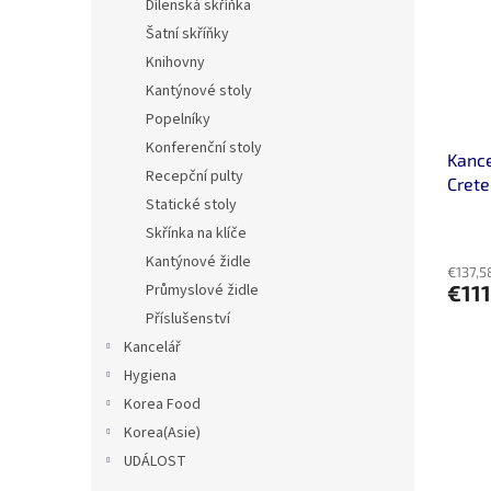
Dílenská skříňka
Šatní skříňky
Knihovny
Kantýnové stoly
Popelníky
Konferenční stoly
Kance
Recepční pulty
Crete
Statické stoly
Skřínka na klíče
Kantýnové židle
€137,5
Průmyslové židle
€11
Příslušenství
Kancelář
Hygiena
Korea Food
Korea(Asie)
UDÁLOST