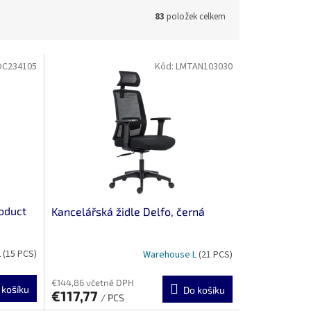
83
položek celkem
C234105
Kód:
LMTAN103030
roduct
Kancelářská židle Delfo, černá
L
(15 PCS)
Warehouse L
(21 PCS)
€144,86 včetně DPH
 košíku
Do košíku
€117,77
/ PCS