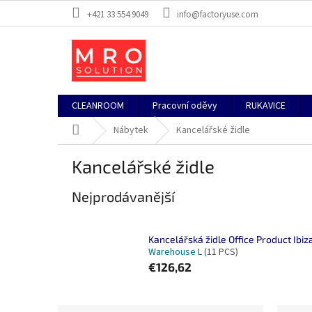
Přejít
+421 33 554 9049
info@factoryuse.com
na
obsah
CLEANROOM
Pracovní oděvy
RUKAVICE
Domů
Nábytek
Kancelářské židle
Kancelářské židle
Nejprodávanější
Kancelářská židle Office Product Ibiz
Warehouse L
(11 PCS)
€126,62