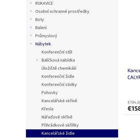
RUKAVICE
Osobní ochranné prostředky
Boty
Balení
Průmyslový
Nábytek
Konferenční stůl
Balíčková nabídka
Úložiště chemikálií
Kance
Konferenční židle
CALYP
Konferenční stolky
Pohovky
Kancelářské skříně
€194,6
€15
Křesla
Nářaďové skříně
Přihrádkové skříňky
Kancelářské židle