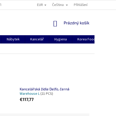
EUR
Čeština
TION
O NÁS
CONTACTS
MANUAL FOR REGISTRATION
Přihlášení
J
NÁKUPNÍ
Prázdný košík
KOŠÍK
Nábytek
Kancelář
Hygiena
Korea Food
Korea
Kancelářská židle Delfo, černá
Warehouse L
(21 PCS)
€117,77