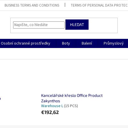
BUSINESS TERMS AND CONDITIONS
TERMS OF PERSONAL DATA PROTEC
HLEDAT
Osobní ochranné prostředky
Boty
Balení
Průmyslový
Kancelářské křeslo Office Product
a
Zakynthos
Warehouse L
(15 PCS)
€192,62