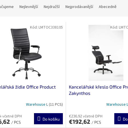
učujeme
Nejlevnější
Nejdražší
Nejprodávanější
Abecedně
Kód:
LMTOC338105
Kód:
LMTO
lářská židle Office Product
Kancelářské křeslo Office P
Zakynthos
Warehouse L
(11 PCS)
Warehouse 
4 včetně DPH
€236,92 včetně DPH
Do košíku
Do
6,62
€192,62
/ PCS
/ PCS