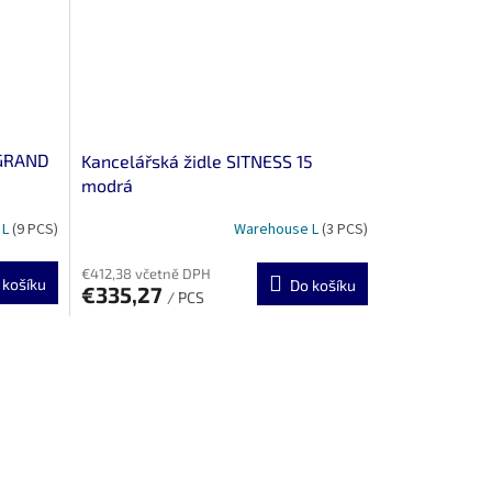
 GRAND
Kancelářská židle SITNESS 15
modrá
 L
(9 PCS)
Warehouse L
(3 PCS)
€412,38 včetně DPH
 košíku
Do košíku
€335,27
/ PCS