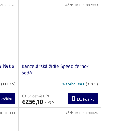
AN101020
Kód:
LMTTS002003
e Net s
Kancelářská židle Speed ​​​​černo/
šedá
L
(11 PCS)
Warehouse L
(3 PCS)
€315 včetně DPH
 košíku
Do košíku
€256,10
/ PCS
F181111
Kód:
LMTTS190026