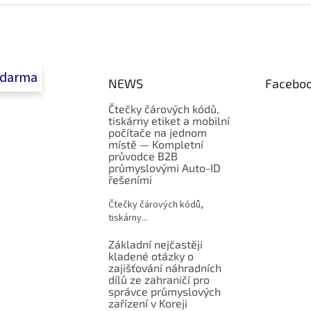
o
a
v
c
á
í
n
p
í
r
zdarma
v
NEWS
Facebo
k
y
Čtečky čárových kódů,
v
tiskárny etiket a mobilní
ý
počítače na jednom
p
místě — Kompletní
i
průvodce B2B
průmyslovými Auto-ID
s
řešeními
u
Čtečky čárových kódů,
tiskárny...
Základní nejčastěji
kladené otázky o
zajišťování náhradních
dílů ze zahraničí pro
správce průmyslových
zařízení v Koreji