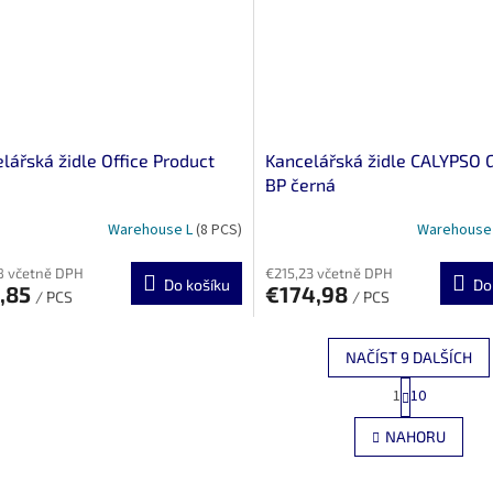
lářská židle Office Product
Kancelářská židle CALYPSO
BP černá
Warehouse L
(8 PCS)
Warehouse
8 včetně DPH
€215,23 včetně DPH
Do košíku
Do
1,85
€174,98
/ PCS
/ PCS
NAČÍST 9 DALŠÍCH
S
1
10
O
t
r
v
NAHORU
á
l
n
á
k
d