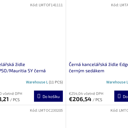
Kód:
LMTOF141111
Kód:
LMT
lářská židle
Černá kancelářská židle Edg
SO/Mauritia SY černá
černým sedákem
Warehouse L
(11 PCS)
Warehouse 
0 včetně DPH
€254,04 včetně DPH
Do košíku
Do
8,21
€206,54
/ PCS
/ PCS
Kód:
LMTOC230205
Kód:
LMTO