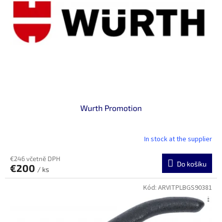
p
r
o
d
u
k
t
ů
Wurth Promotion
In stock at the supplier
€246 včetně DPH
Do košíku
€200
/ ks
Kód:
ARVITPLBGS90381