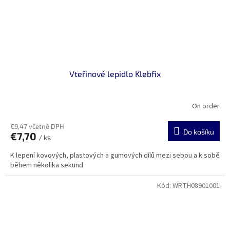
Vteřinové lepidlo Klebfix
On order
€9,47 včetně DPH
Do košíku
€7,70
/ ks
K lepení kovových, plastových a gumových dílů mezi sebou a k sobě
během několika sekund
Kód:
WRTH08901001