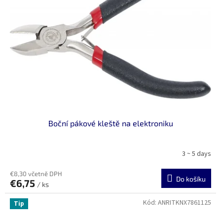
Boční pákové kleště na elektroniku
3 ~ 5 days
€8,30 včetně DPH
Do košíku
€6,75
/ ks
Kód:
ANRITKNX7861125
Tip