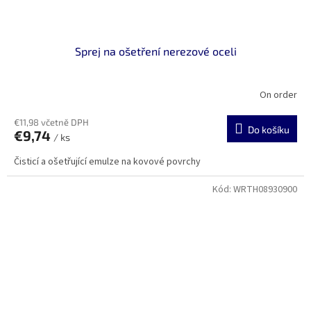
Sprej na ošetření nerezové oceli
On order
€11,98 včetně DPH
Do košíku
€9,74
/ ks
Čisticí a ošetřující emulze na kovové povrchy
Kód:
WRTH08930900