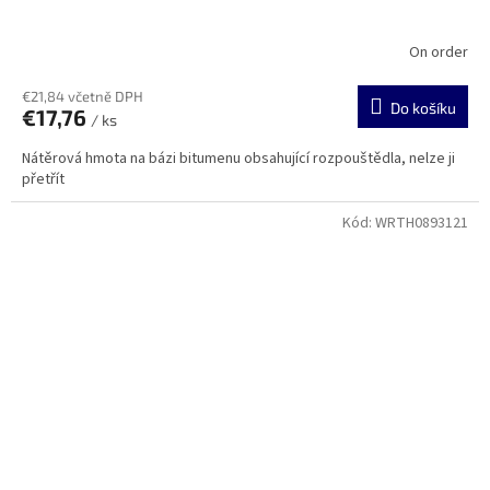
On order
€21,84 včetně DPH
Do košíku
€17,76
/ ks
Nátěrová hmota na bázi bitumenu obsahující rozpouštědla, nelze ji
přetřít
Kód:
WRTH0893121