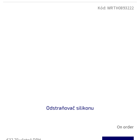
Kód:
WRTH0893222
Odstraňovač silikonu
On order
€32,79 včetně DPH