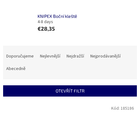
KNIPEX Boční kleště
4-8 days
€28,35
Ř
a
Doporučujeme
Nejlevnější
Nejdražší
Nejprodávanější
z
e
Abecedně
n
í
p
OTEVŘÍT FILTR
r
o
V
Kód:
185186
d
ý
u
p
k
i
t
s
ů