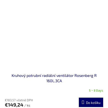
Kruhový potrubní radiální ventilátor Rosenberg R
160L.3CA
5 ~ 8 Days
€183,57 včetně DPH
Do košíku
€149,24
/ ks