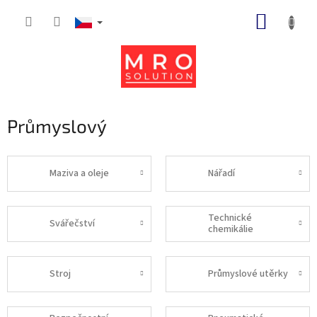
Přejít
NÁKUP
na
obsah
KOŠÍK
Průmyslový
Maziva a oleje
Nářadí
Technické
Svářečství
chemikálie
Stroj
Průmyslové utěrky