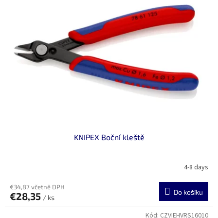
KNIPEX Boční kleště
4-8 days
€34,87 včetně DPH
Do košíku
€28,35
/ ks
Kód:
CZVIEHVRS16010