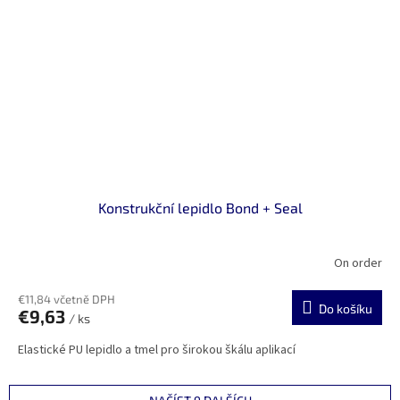
Konstrukční lepidlo Bond + Seal
On order
€11,84 včetně DPH
Do košíku
€9,63
/ ks
Elastické PU lepidlo a tmel pro širokou škálu aplikací