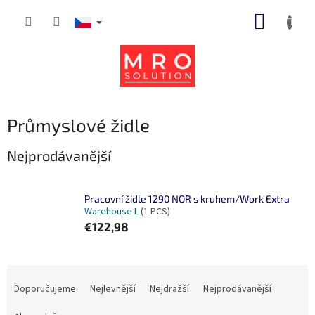
Přejít
NÁKUP
na
obsah
KOŠÍK
Průmyslové židle
Nejprodávanější
Pracovní židle 1290 NOR s kruhem/Work Extra
Warehouse L
(1 PCS)
€122,98
Ř
a
Doporučujeme
Nejlevnější
Nejdražší
Nejprodávanější
z