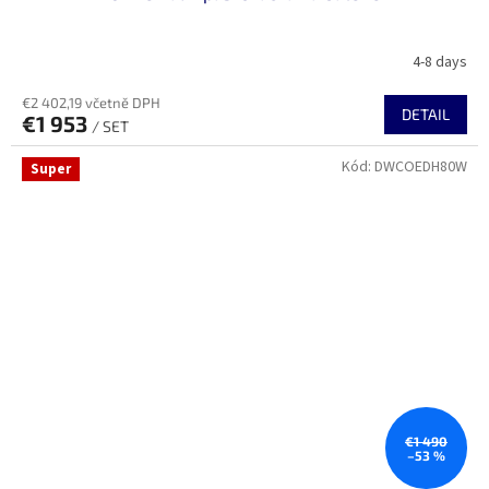
4-8 days
€2 402,19 včetně DPH
DETAIL
€1 953
/ SET
Kód:
DWCOEDH80W
Super
€1 490
–53 %