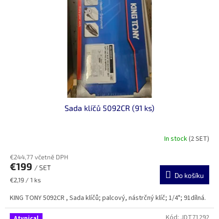
p
r
o
d
u
k
t
ů
Sada klíčů 5092CR (91 ks)
In stock
(2 SET)
€244,77 včetně DPH
€199
/ SET
Do košíku
Měrná
€2,19 / 1 ks
cena:
KING TONY 5092CR , Sada klíčů; palcový, nástrčný klíč; 1/4"; 91dílná.
Kód:
JDT71292
Atypical