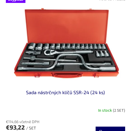
Sada nástrčných klíčů SSR-24 (24 ks)
In stock
(2 SET)
€114,66 včetně DPH
€93,22
/ SET