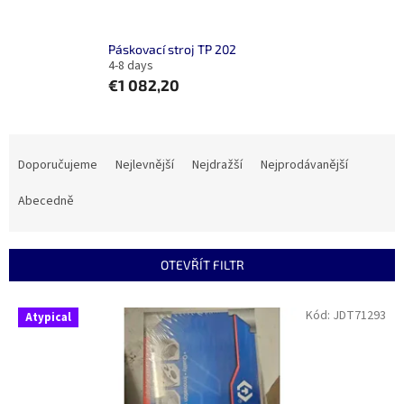
Páskovací stroj TP 202
4-8 days
€1 082,20
Ř
a
Doporučujeme
Nejlevnější
Nejdražší
Nejprodávanější
z
e
Abecedně
n
í
p
OTEVŘÍT FILTR
r
o
V
Kód:
JDT71293
Atypical
d
ý
u
p
k
i
t
s
ů