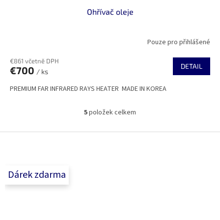
Ohřívač oleje
Pouze pro přihlášené
€861 včetně DPH
DETAIL
€700
/ ks
PREMIUM FAR INFRARED RAYS HEATER MADE IN KOREA
5
položek celkem
O
v
l
Z
á
á
d
p
a
a
c
Dárek zdarma
t
í
í
p
r
v
k