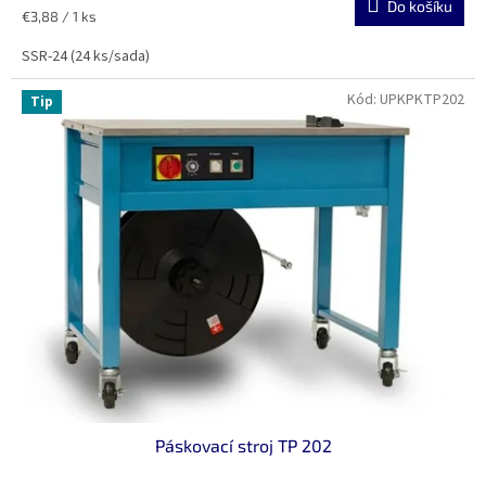
Do košíku
Měrná
€3,88 / 1 ks
cena:
SSR-24 (24 ks/sada)
Kód:
UPKPKTP202
Tip
Páskovací stroj TP 202