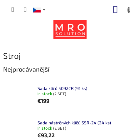
Přejít
NÁKUP
na
obsah
KOŠÍK
Stroj
Nejprodávanější
Sada klíčů 5092CR (91 ks)
In stock
(2 SET)
€199
Sada nástrčných klíčů SSR-24 (24 ks)
In stock
(2 SET)
€93,22