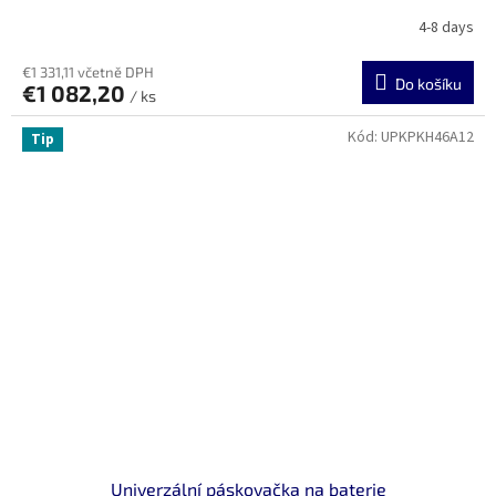
4-8 days
€1 331,11 včetně DPH
Do košíku
€1 082,20
/ ks
Kód:
UPKPKH46A12
Tip
Univerzální páskovačka na baterie