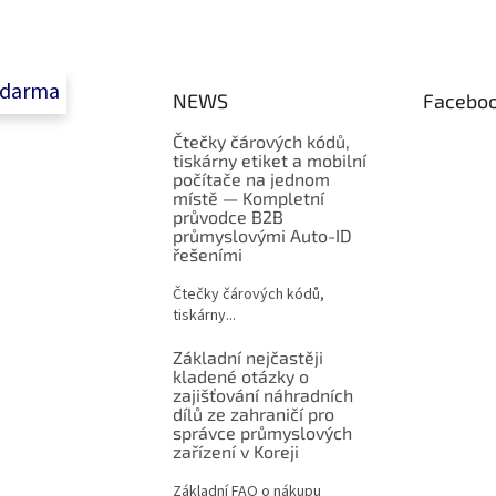
zdarma
NEWS
Facebo
Čtečky čárových kódů,
tiskárny etiket a mobilní
počítače na jednom
místě — Kompletní
průvodce B2B
průmyslovými Auto-ID
řešeními
Čtečky čárových kódů,
tiskárny...
Základní nejčastěji
kladené otázky o
zajišťování náhradních
dílů ze zahraničí pro
správce průmyslových
zařízení v Koreji
Základní FAQ o nákupu