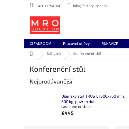
Přejít
+421 33 554 9049
info@factoryuse.com
na
obsah
CLEANROOM
Pracovní oděvy
RUKAVICE
Domů
Nábytek
Konferenční stůl
Konferenční stůl
Nejprodávanější
Dílenský stůl TRUST, 1500x760 mm,
600 kg, povrch dub
Last item in stock
€445