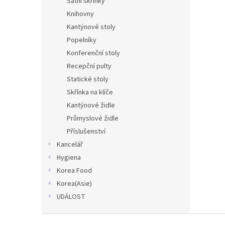
Šatní skříňky
Knihovny
Kantýnové stoly
Popelníky
Konferenční stoly
Recepční pulty
Statické stoly
Skřínka na klíče
Kantýnové židle
Průmyslové židle
Příslušenství
Kancelář
Hygiena
Korea Food
Korea(Asie)
UDÁLOST
Z