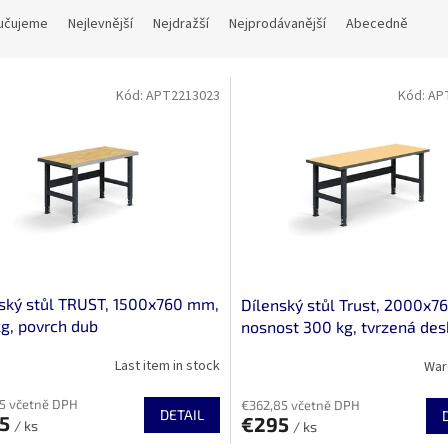
učujeme
Nejlevnější
Nejdražší
Nejprodávanější
Abecedně
Kód:
APT2213023
Kód:
AP
ský stůl TRUST, 1500x760 mm,
Dílenský stůl Trust, 2000x7
g, povrch dub
nosnost 300 kg, tvrzená des
Last item in stock
War
5 včetně DPH
€362,85 včetně DPH
DETAIL
45
€295
/ ks
/ ks