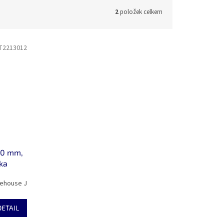
2
položek celkem
T2213012
60 mm,
ka
ehouse J
DETAIL