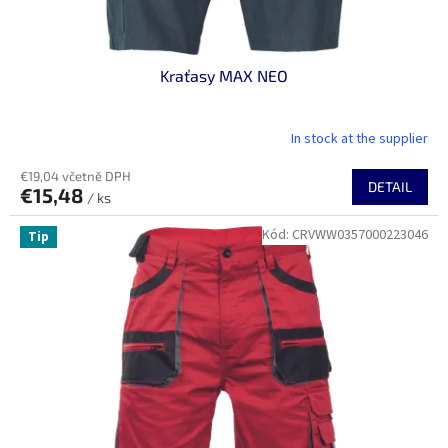
ů
Kraťasy MAX NEO
In stock at the supplier
€19,04 včetně DPH
DETAIL
€15,48
/ ks
Kód:
CRVWW0357000223046
Tip