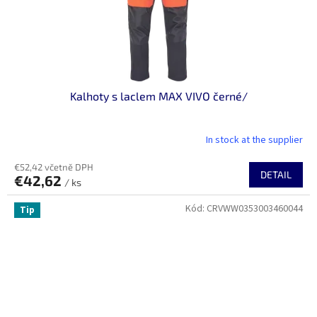
Kalhoty s laclem MAX VIVO černé/
In stock at the supplier
€52,42 včetně DPH
DETAIL
€42,62
/ ks
Kód:
CRVWW0353003460044
Tip