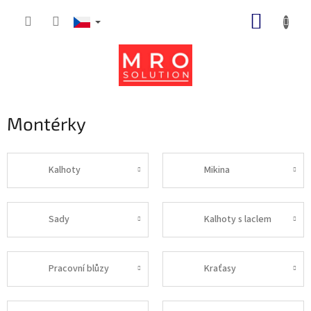
Přejít
NÁKUP
na
obsah
KOŠÍK
Montérky
Kalhoty
Mikina
Sady
Kalhoty s laclem
Pracovní blůzy
Kraťasy