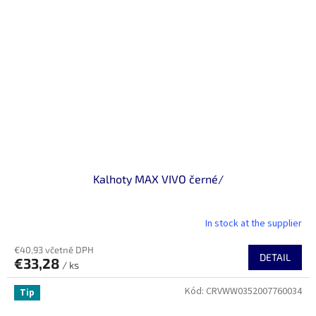
Kalhoty MAX VIVO černé/
In stock at the supplier
€40,93 včetně DPH
DETAIL
€33,28
/ ks
Kód:
CRVWW0352007760034
Tip