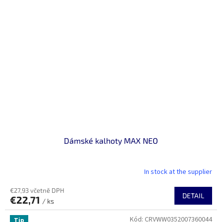
Dámské kalhoty MAX NEO
In stock at the supplier
€27,93 včetně DPH
DETAIL
€22,71
/ ks
Kód:
CRVWW0352007360044
Tip