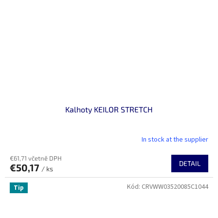
Kalhoty KEILOR STRETCH
In stock at the supplier
€61,71 včetně DPH
DETAIL
€50,17
/ ks
Kód:
CRVWW03520085C1044
Tip