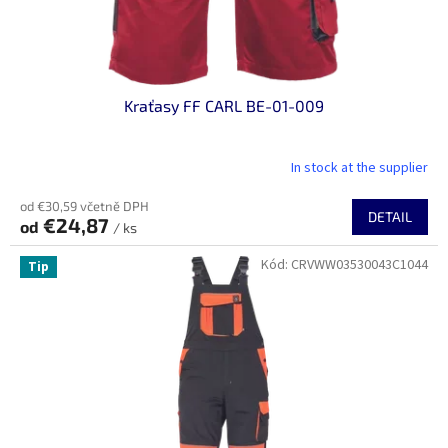
Kraťasy FF CARL BE-01-009
In stock at the supplier
od €30,59 včetně DPH
DETAIL
€24,87
od
/ ks
Kód:
CRVWW03530043C1044
Tip