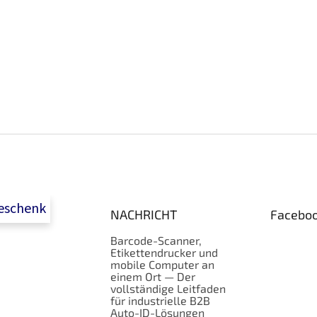
e
u
l
n
e
g
m
e
n
t
e
d
e
r
L
i
s
t
e
geschenk
NACHRICHT
Facebo
Barcode-Scanner,
Etikettendrucker und
mobile Computer an
einem Ort — Der
vollständige Leitfaden
für industrielle B2B
Auto-ID-Lösungen