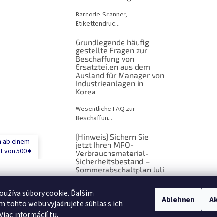
Barcode-Scanner,
Etikettendruc...
Grundlegende häufig
gestellte Fragen zur
Beschaffung von
Ersatzteilen aus dem
Ausland für Manager von
Industrieanlagen in
Korea
Wesentliche FAQ zur
Beschaffun...
[Hinweis] Sichern Sie
n ab einem
jetzt Ihren MRO-
t von 500 €
Verbrauchsmaterial-
Sicherheitsbestand –
Sommerabschaltplan Juli
[Hinweis] Sichern Sie jetzt Ih...
užíva súbory cookie. Ďalším
Ablehnen
Ak
 tohto webu vyjadrujete súhlas s ich
ARCHIV
Viac informácií
tu
.