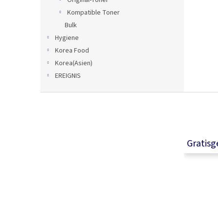
Original-Toner
Kompatible Toner
Bulk
Hygiene
Korea Food
Korea(Asien)
EREIGNIS
F
u
ß
z
e
Gratis
i
l
e