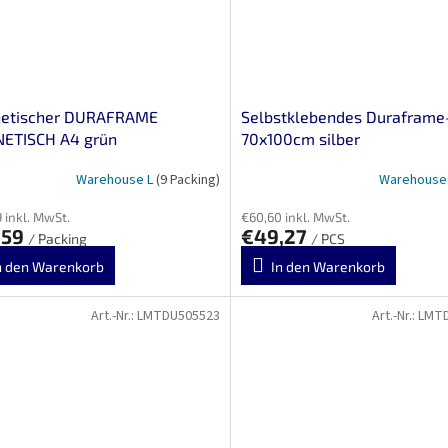
etischer DURAFRAME
Selbstklebendes Duraframe
ETISCH A4 grün
70x100cm silber
Warehouse L
(9 Packing)
Warehouse
 inkl. MwSt.
€60,60 inkl. MwSt.
,59
€49,27
/ Packing
/ PCS
n den Warenkorb
In den Warenkorb
Art.-Nr.:
LMTDU505523
Art.-Nr.:
LMT