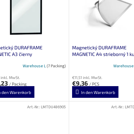
etický DURAFRAME
Magnetický DURAFRAME
ETIC A3 čierny
MAGNETIC A4 strieborný 1 k
Warehouse L
(7 Packing)
Warehouse
 inkl. MwSt.
€11,51 inkl. MwSt.
,23
€9,36
/ Packing
/ PCS
n den Warenkorb
In den Warenkorb
Art.-Nr.:
LMTDU486905
Art.-Nr.:
LMT