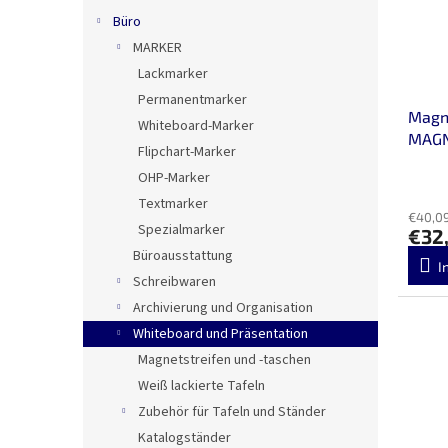
Büro
MARKER
Lackmarker
Permanentmarker
Magn
Whiteboard-Marker
MAGN
Flipchart-Marker
OHP-Marker
Textmarker
€40,09
Spezialmarker
€32
Büroausstattung
I
Schreibwaren
Archivierung und Organisation
Whiteboard und Präsentation
Magnetstreifen und -taschen
Weiß lackierte Tafeln
Zubehör für Tafeln und Ständer
Katalogständer