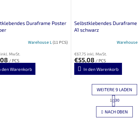
tklebendes Duraframe Poster
Selbstklebendes Duraframe
ber
A1 schwarz
Warehouse L
(11 PCS)
Warehouse
 inkl. MwSt.
€67,75 inkl. MwSt.
,08
€55,08
/ PCS
/ PCS
n den Warenkorb
In den Warenkorb
WEITERE 9 LADEN
P
1
30
S
a
g
t
NACH OBEN
i
e
n
u
i
e
e
r
r