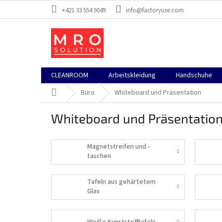
Zum
+421 33 554 9049
info@factoryuse.com
Inhalt
springen
CLEANROOM
Arbeitskleidung
Handschuhe
Startseite
Büro
Whiteboard und Präsentation
Whiteboard und Präsentatio
Magnetstreifen und -
taschen
Tafeln aus gehärtetem
Glas
Weiße Kunststofftafeln