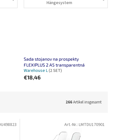
Hängesystem
Sada stojanov na prospekty
FLEXIPLUS 2 A5 transparentná
Warehouse L
(2 SET)
€18,46
266
Artikel insgesamt
DU498823
Art.-Nr.:
LMTDU170901