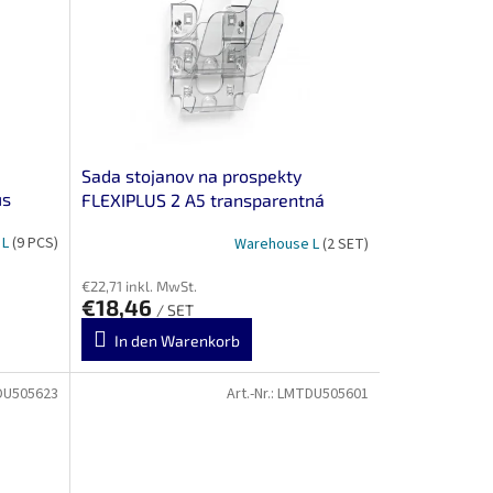
Sada stojanov na prospekty
us
FLEXIPLUS 2 A5 transparentná
 L
(9 PCS)
Warehouse L
(2 SET)
€22,71 inkl. MwSt.
€18,46
/ SET
In den Warenkorb
DU505623
Art.-Nr.:
LMTDU505601