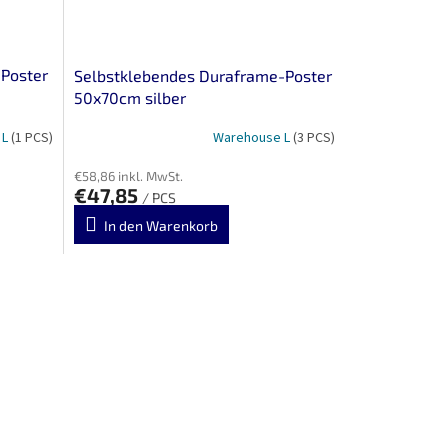
 Poster
Selbstklebendes Duraframe-Poster
50x70cm silber
 L
(1 PCS)
Warehouse L
(3 PCS)
€58,86 inkl. MwSt.
€47,85
/ PCS
In den Warenkorb