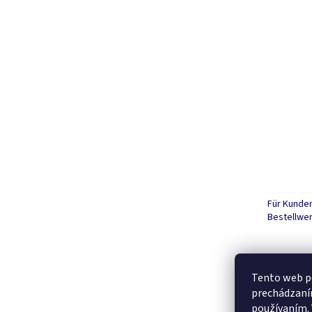
Für Kunde
Bestellwer
Tento web po
prechádzaním
používaním. 