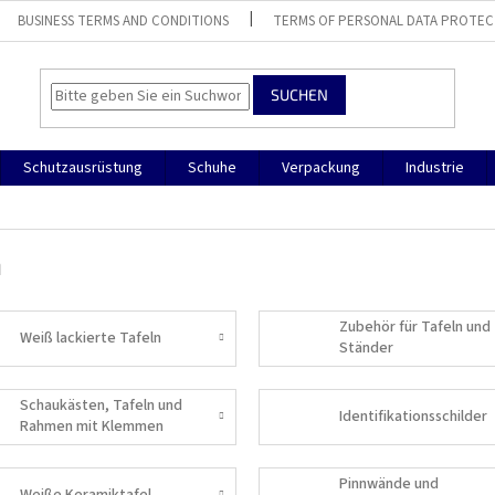
BUSINESS TERMS AND CONDITIONS
TERMS OF PERSONAL DATA PROTEC
SUCHEN
Schutzausrüstung
Schuhe
Verpackung
Industrie
n
Zubehör für Tafeln und
Weiß lackierte Tafeln
Ständer
Schaukästen, Tafeln und
Identifikationsschilder
Rahmen mit Klemmen
Pinnwände und
Weiße Keramiktafel