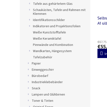
Tafeln aus gehärtetem Glas
Schaukästen, Tafeln und Rahmen mit
Klemmen
Selbs
Identifikationsschilder
A1 sil
Indikatoren und Projektionsfolien
Weiße Kunststofftafeln
Weiße Keramiktafel
€67,75
Pinnwände und Kombination
€55
Wandkarten, Hängesystem
I
Tafelzubehör
Papier
Einweggeschirr
Bürobedarf
Industrieklebebänder
Snack
Lampen und Glühbirnen
Toner & Tinten