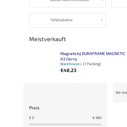
Tafelzubehör
Meistverkauft
Magnetický DURAFRAME MAGNETIC
A3 čierny
Warehouse L
(7 Packing)
€48,23
S
P
e
r
Wir e
i
o
t
d
Preis
e
u
L
n
k
€
0
€
480
i
l
t