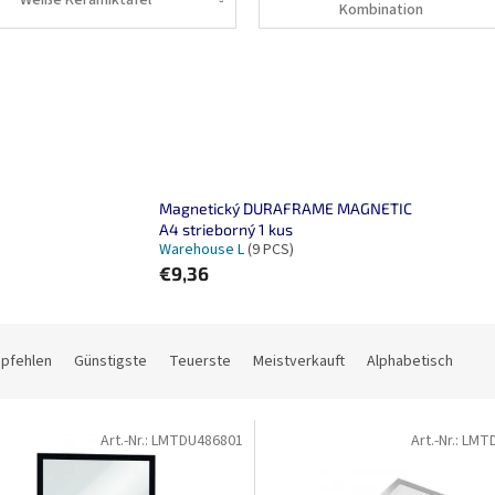
Kombination
Magnetický DURAFRAME MAGNETIC
A4 strieborný 1 kus
Warehouse L
(9 PCS)
€9,36
mpfehlen
Günstigste
Teuerste
Meistverkauft
Alphabetisch
Art.-Nr.:
LMTDU486801
Art.-Nr.:
LMT