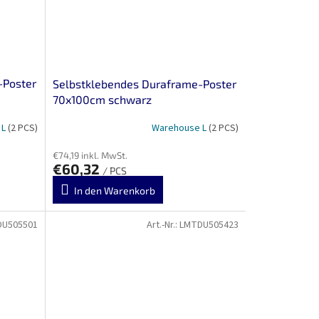
-Poster
Selbstklebendes Duraframe-Poster
70x100cm schwarz
 L
(2 PCS)
Warehouse L
(2 PCS)
€74,19 inkl. MwSt.
€60,32
/ PCS
In den Warenkorb
DU505501
Art.-Nr.:
LMTDU505423