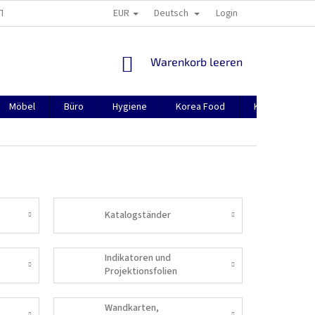
EUR
Deutsch
TION
ÜBER UNS
CONTACTS
MANUAL FOR REGISTRATION
Login
WARENKORB
Warenkorb leeren
Möbel
Büro
Hygiene
Korea Food
Korea(Asien)
Katalogständer
Indikatoren und
Projektionsfolien
Wandkarten,