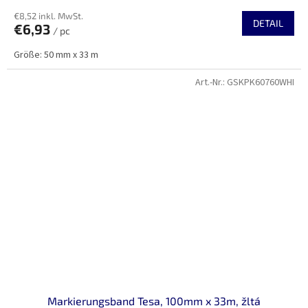
€8,52 inkl. MwSt.
DETAIL
€6,93
/ pc
Größe: 50 mm x 33 m
Art.-Nr.:
GSKPK60760WHI
Markierungsband Tesa, 100mm x 33m, žltá