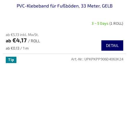
PVC-Klebeband für Fußböden, 33 Meter, GELB
3 ~ 5 Days
(1 ROLL)
ab €5,13 inkl. MwSt.
€4,17
ab
/ ROLL
DETAIL
Verkaufspreis:
ab €0,13 / 1 m
Art.-Nr.:
UPKPKPP906D4063K24
Tip