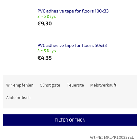
PVC adhesive tape for floors 100x33
3 ~ 5 Days
€9,30
PVC adhesive tape for floors 50x33
3 ~ 5 Days
€4,35
P
r
Wir empfehlen
Günstigste
Teuerste
Meistverkauft
o
d
Alphabetisch
u
k
t
FILTER ÖFFNEN
s
o
L
Art.-Nr.:
MKLPK10033YEL
r