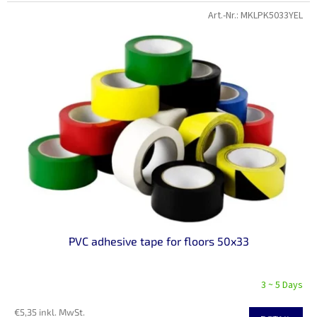
Art.-Nr.:
MKLPK5033YEL
PVC adhesive tape for floors 50x33
3 ~ 5 Days
€5,35 inkl. MwSt.