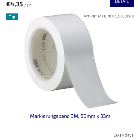
DETAIL
€4,35
/ pc
Art.-Nr.:
MTDPK4715033WHI
Tip
Markierungsband 3M, 50mm x 33m
10-14 days