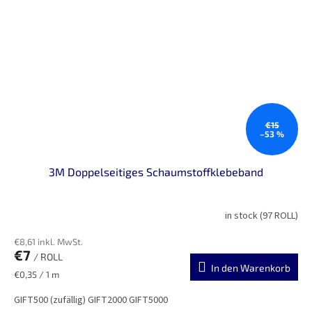
€15
–53 %
3M Doppelseitiges Schaumstoffklebeband
in stock
(97 ROLL)
€8,61 inkl. MwSt.
€7
/ ROLL
In den Warenkorb
Verkaufspreis:
€0,35 / 1 m
GIFT500 (zufällig) GIFT2000 GIFT5000