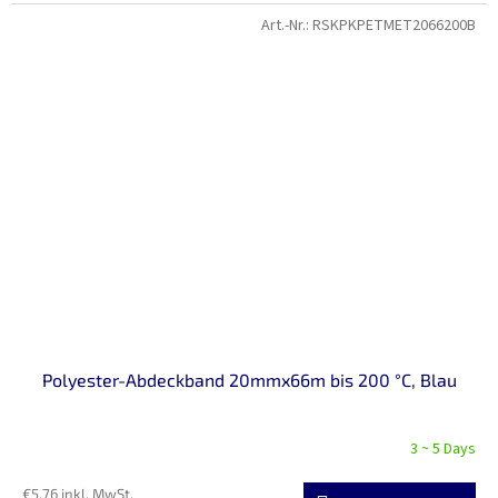
Art.-Nr.:
RSKPKPETMET2066200B
Polyester-Abdeckband 20mmx66m bis 200 °C, Blau
3 ~ 5 Days
€5,76 inkl. MwSt.