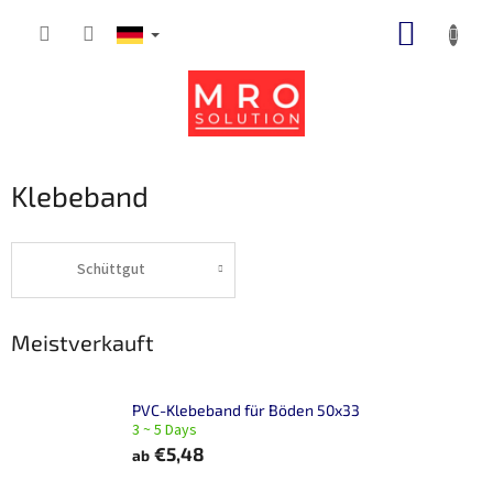
Zum
WARE
Inhalt
springen
Klebeband
Schüttgut
Meistverkauft
PVC-Klebeband für Böden 50x33
3 ~ 5 Days
€5,48
ab