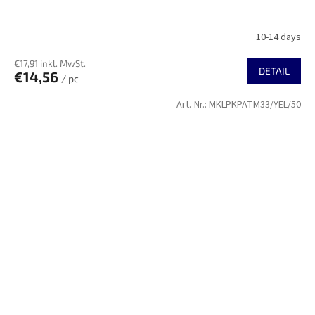
10-14 days
€17,91 inkl. MwSt.
DETAIL
€14,56
/ pc
Art.-Nr.:
MKLPKPATM33/YEL/50