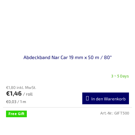
Abdeckband Nar Car 19 mm x 50 m / 80°
3 ~ 5 Days
€1,80 inkl. MwSt.
€1,46
/ roll
In den Warenkorb
Verkaufspreis:
€0,03 / 1 m
Art.-Nr.:
GIFT500
Free Gift