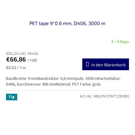
PET tape 9*0.6 mm, D406, 3000 m
3 ~ 5 Days
€82,24 inkl. MwSt.
€66,86
/ roll
In den Warenkorb
Verkaufspreis:
€0,02 / 1 m
Bandbreite: 9 mmBandstärke: 0,6 mmSpule: 3000 mKartonhülse:
D406, Durchmesser 406 mmMaterial: PET Farbe: grün
Art.-Nr.:
MKLPKCPMT195080
Tip