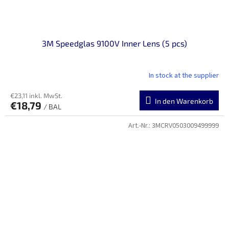
3M Speedglas 9100V Inner Lens (5 pcs)
In stock at the supplier
€23,11 inkl. MwSt.
In den Warenkorb
€18,79
/ BAL
Art.-Nr.:
3MCRV0503009499999