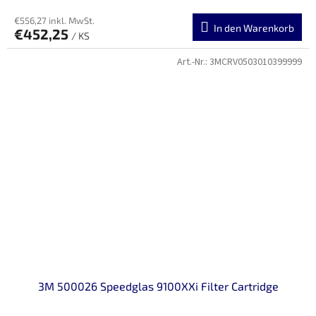
€556,27 inkl. MwSt.
In den Warenkorb
€452,25
/ KS
Art.-Nr.:
3MCRV0503010399999
3M 500026 Speedglas 9100XXi Filter Cartridge