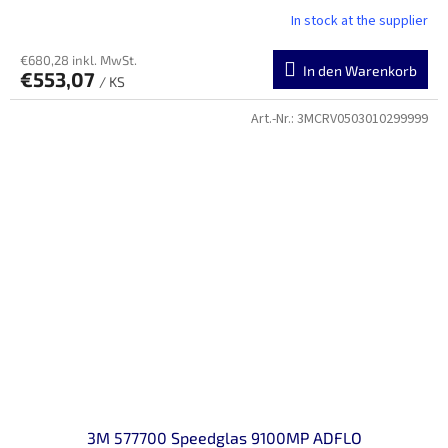
In stock at the supplier
€680,28 inkl. MwSt.
In den Warenkorb
€553,07
/ KS
Art.-Nr.:
3MCRV0503010299999
3M 577700 Speedglas 9100MP ADFLO