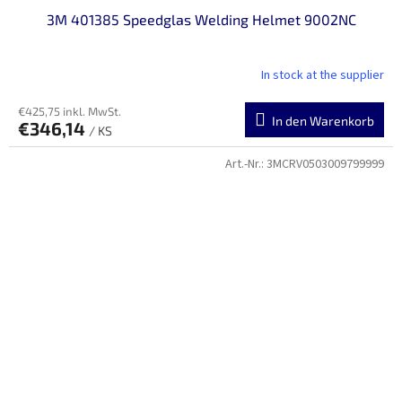
3M 401385 Speedglas Welding Helmet 9002NC
In stock at the supplier
€425,75 inkl. MwSt.
In den Warenkorb
€346,14
/ KS
Art.-Nr.:
3MCRV0503009799999