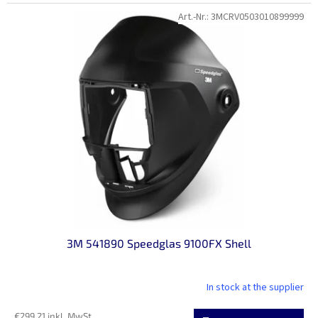
Art.-Nr.:
3MCRV0503010899999
3M 541890 Speedglas 9100FX Shell
In stock at the supplier
€299,21 inkl. MwSt.