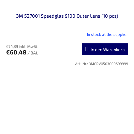
3M 527001 Speedglas 9100 Outer Lens (10 pcs)
In stock at the supplier
€74,39 inkl. MwSt.
In den Warenkorb
€60,48
/ BAL
Art.-Nr.:
3MCRV0503009699999