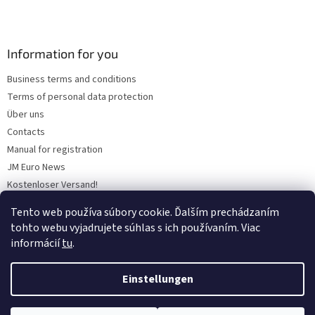
Information for you
Business terms and conditions
Terms of personal data protection
Über uns
Contacts
Manual for registration
JM Euro News
Kostenloser Versand!
Discount policy
Tento web používa súbory cookie. Ďalším prechádzaním
Warum „Werksnutzung“ wählen?
tohto webu vyjadrujete súhlas s ich používaním. Viac
informácií
tu
.
Einstellungen
Erstellt von Shoptet