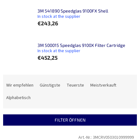
3M 541890 Speedglas 9100FX Shell
In stock at the supplier
€243,26
3M 500015 Speedglas 9100X Filter Cartridge
In stock at the supplier
€452,25
P
r
Wir empfehlen
Günstigste
Teuerste
Meistverkauft
o
d
Alphabetisch
u
k
t
FILTER ÖFFNEN
s
o
L
Art.-Nr.:
3MCRV0503010999999
r