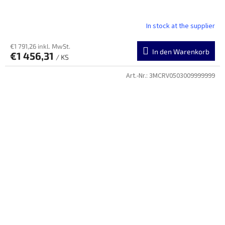
In stock at the supplier
€1 791,26 inkl. MwSt.
In den Warenkorb
€1 456,31
/ KS
Art.-Nr.:
3MCRV0503009999999