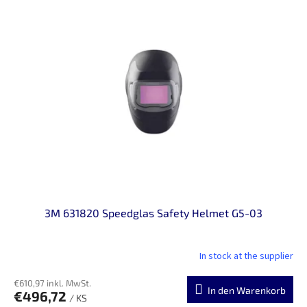
i
t
s
i
t
e
e
r
d
u
e
n
r
g
P
r
o
d
u
k
t
3M 631820 Speedglas Safety Helmet G5-03
e
In stock at the supplier
€610,97 inkl. MwSt.
In den Warenkorb
€496,72
/ KS