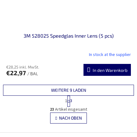
3M 528025 Speedglas Inner Lens (5 pcs)
In stock at the supplier
€28,25 inkl. MwSt.
In den Warenkorb
€22,97
/ BAL
WEITERE 9 LADEN
P
1
3
a
S
g
23
Artikel insgesamt
t
i
e
NACH OBEN
n
u
i
e
e
r
F
r