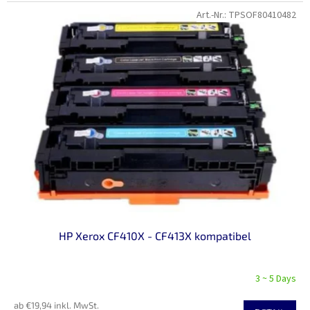
Art.-Nr.:
TPSOF80410482
HP Xerox CF410X - CF413X kompatibel
3 ~ 5 Days
ab €19,94 inkl. MwSt.