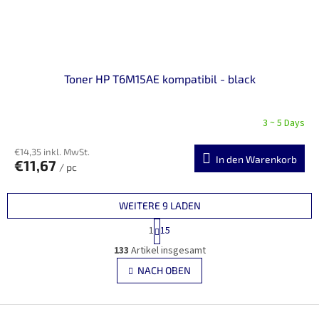
Toner HP T6M15AE kompatibil - black
3 ~ 5 Days
€14,35 inkl. MwSt.
In den Warenkorb
€11,67
/ pc
WEITERE 9 LADEN
P
1
15
a
S
g
133
Artikel insgesamt
t
i
e
NACH OBEN
n
u
i
e
e
r
F
r