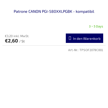
Patrone CANON PGI-580XXLPGBK - kompatibil
3 ~ 5 Days
€3,20 inkl. MwSt.
In den Warenkorb
€2,60
/ St
Art.-Nr.:
TPSOF2078C001