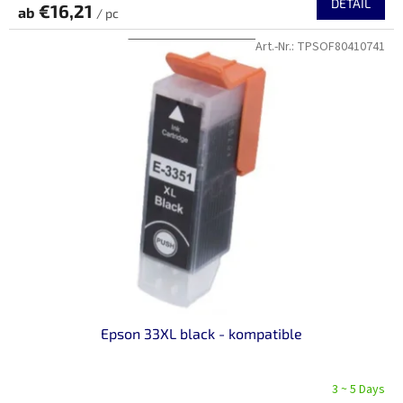
DETAIL
€16,21
ab
/ pc
Art.-Nr.:
TPSOF80410741
Epson 33XL black - kompatible
3 ~ 5 Days