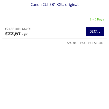
Canon CLI-581 XXL, original
3 ~ 5 Days
€27,88 inkl. MwSt.
DETAIL
€22,67
/ pc
Art.-Nr.:
TPSOFPGI-580XXL