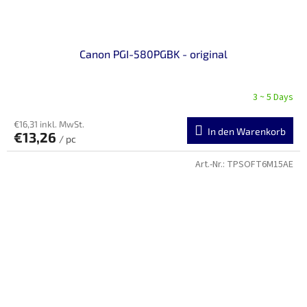
Canon PGI-580PGBK - original
3 ~ 5 Days
€16,31 inkl. MwSt.
In den Warenkorb
€13,26
/ pc
Art.-Nr.:
TPSOFT6M15AE