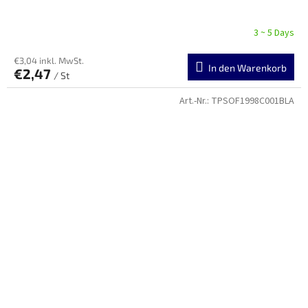
3 ~ 5 Days
€3,04 inkl. MwSt.
In den Warenkorb
€2,47
/ St
Art.-Nr.:
TPSOF1998C001BLA