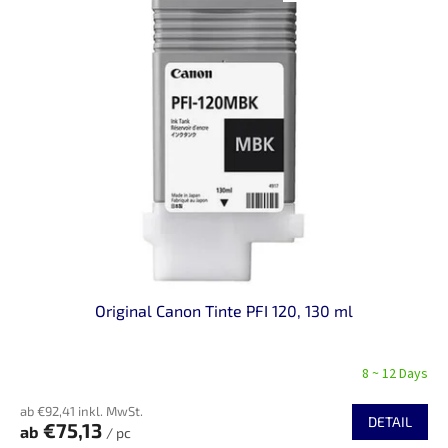
i
t
s
i
t
e
e
r
d
u
e
n
r
g
P
r
o
d
u
k
t
Original Canon Tinte PFI 120, 130 ml
e
8 ~ 12 Days
ab €92,41 inkl. MwSt.
DETAIL
€75,13
ab
/ pc