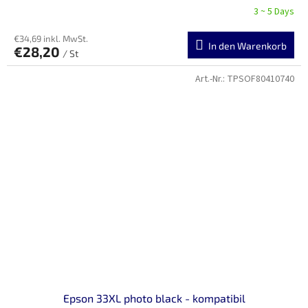
3 ~ 5 Days
€34,69 inkl. MwSt.
In den Warenkorb
€28,20
/ St
Art.-Nr.:
TPSOF80410740
Epson 33XL photo black - kompatibil