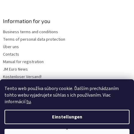
Information for you
Business terms and conditions
Terms of personal data protection
Über uns
Contacts
Manual for registration
JM Euro News
Kostenloser Versand!
Discount policy
Tento web používa súbory cookie. Ďalším prechádzaním
Warum „Werksnutzung“ wählen?
tohto webu vyjadrujete súhlas s ich používaním. Viac
informácií
tu
.
Einstellungen
Erstellt von Shoptet