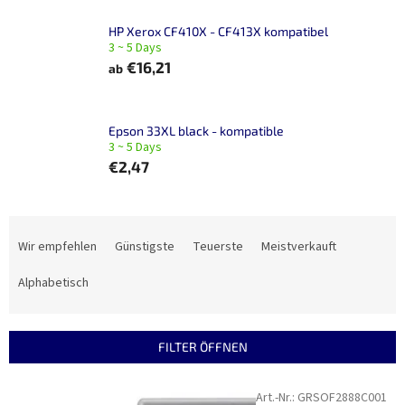
HP Xerox CF410X - CF413X kompatibel
3 ~ 5 Days
€16,21
ab
Epson 33XL black - kompatible
3 ~ 5 Days
€2,47
P
r
Wir empfehlen
Günstigste
Teuerste
Meistverkauft
o
d
Alphabetisch
u
k
t
FILTER ÖFFNEN
s
o
L
Art.-Nr.:
GRSOF2888C001
r