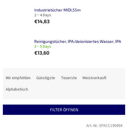
Industrietücher MIDI,55m
2 ~ 4 Days
€14,83
Reinigungstücher, IPA/deionisiertes Wasser, IPA
3 ~ 5 Days
€13,60
P
r
Wir empfehlen
Günstigste
Teuerste
Meistverkauft
o
d
Alphabetisch
u
k
t
FILTER ÖFFNEN
s
o
L
Art.-Nr.:
EPACC190494
r