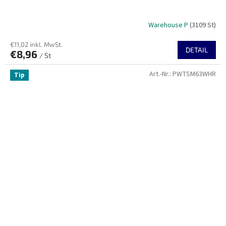
Warehouse P
(3109 St)
€11,02 inkl. MwSt.
DETAIL
€8,96
/ St
Art.-Nr.:
PWTSM63WHR
Tip