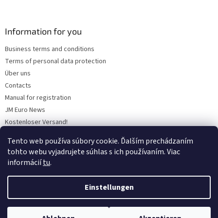
Information for you
Business terms and conditions
Terms of personal data protection
Über uns
Contacts
Manual for registration
JM Euro News
Kostenloser Versand!
Discount policy
Tento web používa súbory cookie. Ďalším prechádzaním
Warum „Werksnutzung“ wählen?
tohto webu vyjadrujete súhlas s ich používaním. Viac
informácií
tu
.
Einstellungen
Erstellt von Shoptet