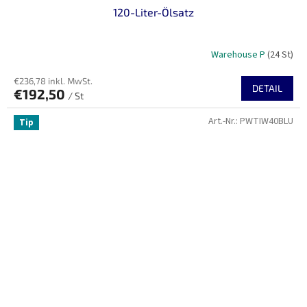
120-Liter-Ölsatz
Warehouse P
(24 St)
€236,78 inkl. MwSt.
DETAIL
€192,50
/ St
Art.-Nr.:
PWTIW40BLU
Tip