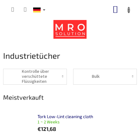
Zum
WARE
Inhalt
springen
Industrietücher
Kontrolle über
verschüttete
Bulk
Flüssigkeiten
Meistverkauft
Tork Low-Lint cleaning cloth
1 ~ 2 Weeks
€121,68