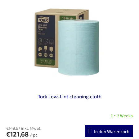
i
t
s
i
t
e
e
r
d
u
e
n
r
g
P
r
o
d
u
k
t
Tork Low-Lint cleaning cloth
e
1 ~ 2 Weeks
€149,67 inkl. MwSt.
In den Warenkorb
€121,68
/ pc