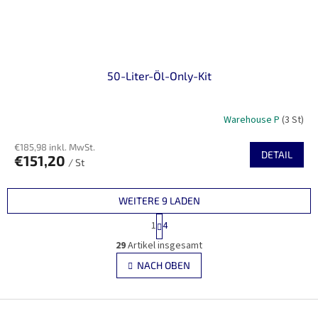
50-Liter-Öl-Only-Kit
Warehouse P
(3 St)
€185,98 inkl. MwSt.
DETAIL
€151,20
/ St
WEITERE 9 LADEN
P
1
4
a
S
g
29
Artikel insgesamt
t
i
e
NACH OBEN
n
u
i
e
e
r
F
r
u