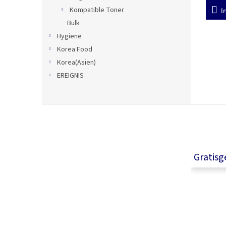
Kompatible Toner
I
Bulk
Hygiene
Korea Food
Korea(Asien)
EREIGNIS
F
u
ß
z
e
Gratis
i
l
e