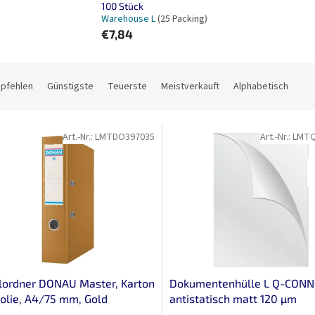
100 Stück
Warehouse L
(25 Packing)
€7,84
mpfehlen
Günstigste
Teuerste
Meistverkauft
Alphabetisch
Art.-Nr.:
LMTDO397035
Art.-Nr.:
LMTQ
lordner DONAU Master, Karton
Dokumentenhülle L Q-CON
olie, A4/75 mm, Gold
antistatisch matt 120 µm
transparent 100 Stück