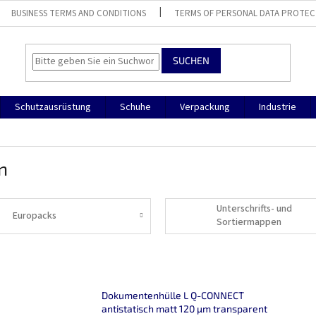
BUSINESS TERMS AND CONDITIONS
TERMS OF PERSONAL DATA PROTEC
SUCHEN
Schutzausrüstung
Schuhe
Verpackung
Industrie
n
Unterschrifts- und
Europacks
Sortiermappen
Dokumentenhülle L Q-CONNECT
antistatisch matt 120 µm transparent