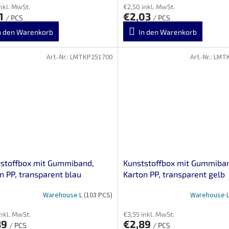
inkl. MwSt.
€2,50 inkl. MwSt.
11
€2,03
/ PCS
/ PCS
n den Warenkorb
In den Warenkorb
Art.-Nr.:
LMTKP251700
Art.-Nr.:
LMT
stoffbox mit Gummiband,
Kunststoffbox mit Gummiba
n PP, transparent blau
Karton PP, transparent gelb
Warehouse L
(103 PCS)
Warehouse 
inkl. MwSt.
€3,55 inkl. MwSt.
89
€2,89
/ PCS
/ PCS