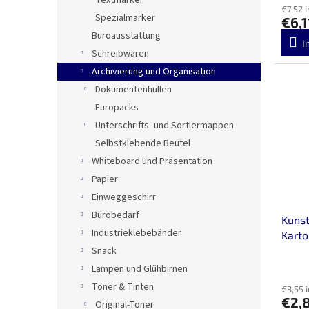
Textmarker
€7,52 
Spezialmarker
€6,
Büroausstattung
I
Schreibwaren
Archivierung und Organisation
Dokumentenhüllen
Europacks
Unterschrifts- und Sortiermappen
Selbstklebende Beutel
Whiteboard und Präsentation
Papier
Einweggeschirr
Bürobedarf
Kunst
Industrieklebebänder
Karto
Snack
Lampen und Glühbirnen
Toner & Tinten
€3,55 
€2,
Original-Toner