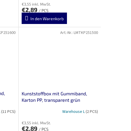
€3,55 inkl. MwSt.
€2,89
/ PCS
In den Warenkorb
KP251600
Art.-Nr.:
LMTKP251500
nd,
Kunststoffbox mit Gummiband,
Karton PP, transparent grün
L
(11 PCS)
Warehouse L
(2 PCS)
€3,55 inkl. MwSt.
€2,89
/ PCS