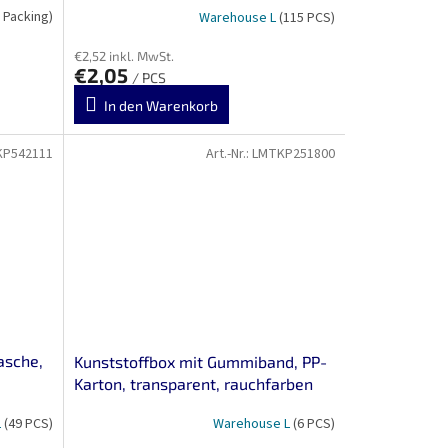
 Packing)
Warehouse L
(115 PCS)
€2,52 inkl. MwSt.
€2,05
/ PCS
In den Warenkorb
KP542111
Art.-Nr.:
LMTKP251800
asche,
Kunststoffbox mit Gummiband, PP-
Karton, transparent, rauchfarben
L
(49 PCS)
Warehouse L
(6 PCS)