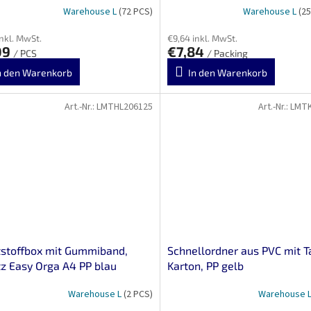
Warehouse L
(72 PCS)
Warehouse L
(25
inkl. MwSt.
€9,64 inkl. MwSt.
09
€7,84
/ PCS
/ Packing
n den Warenkorb
In den Warenkorb
Art.-Nr.:
LMTHL206125
Art.-Nr.:
LMT
stoffbox mit Gummiband,
Schnellordner aus PVC mit T
tz Easy Orga A4 PP blau
Karton, PP gelb
Warehouse L
(2 PCS)
Warehouse 