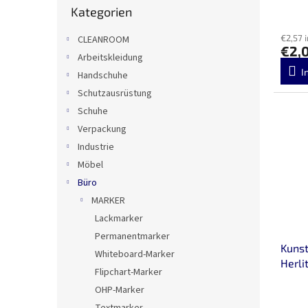
u
g
Kategorien
überspringen
k
t
€2,57 
CLEANROOM
e
€2,
Arbeitskleidung
I
Handschuhe
Schutzausrüstung
Schuhe
Verpackung
Industrie
Möbel
Büro
MARKER
Lackmarker
Permanentmarker
Kunst
Whiteboard-Marker
Herli
Flipchart-Marker
OHP-Marker