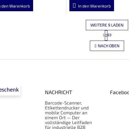
n den Warenkorb
In den Warenkorb
WEITERE 9 LADEN
P
1
83
S
a
g
t
NACH OBEN
i
e
n
u
i
e
e
r
r
e
u
l
n
e
g
m
geschenk
NACHRICHT
Facebo
e
n
Barcode-Scanner,
t
Etikettendrucker und
e
mobile Computer an
d
einem Ort — Der
e
vollständige Leitfaden
r
für industrielle B2B