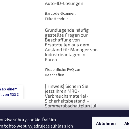
L
Auto-ID-Lösungen
i
s
Barcode-Scanner,
t
Etikettendruc...
e
Grundlegende häufig
gestellte Fragen zur
Beschaffung von
Ersatzteilen aus dem
Ausland für Manager von
Industrieanlagen in
Korea
Wesentliche FAQ zur
Beschaffun...
[Hinweis] Sichern Sie
n ab einem
jetzt Ihren MRO-
t von 500 €
Verbrauchsmaterial-
Sicherheitsbestand –
Sommerabschaltplan Juli
[Hinweis] Sichern Sie jetzt Ih...
užíva súbory cookie. Ďalším
Ablehnen
Ak
 tohto webu vyjadrujete súhlas s ich