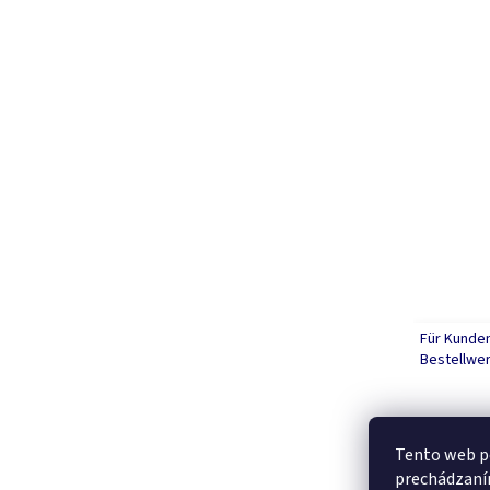
Für Kunde
Bestellwer
Tento web po
prechádzaním