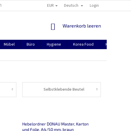
EUR
Deutsch
TION
ÜBER UNS
CONTACTS
MANUAL FOR REGISTRATION
Login
WARENKORB
Warenkorb leeren
Möbel
Büro
Hygiene
Korea Food
Korea(Asien)
Selbstklebende Beutel
Hebelordner DONAU Master, Karton
und Folie, A4/50 mm, braun