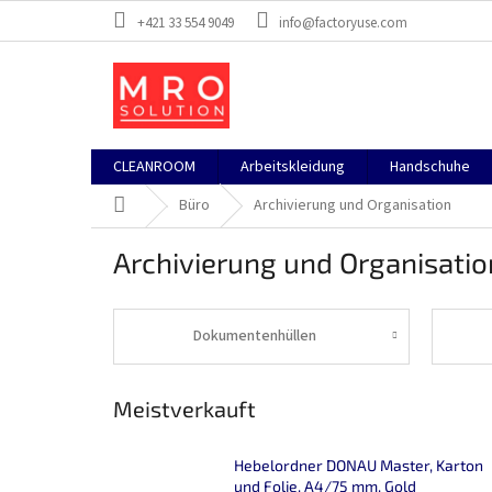
Zum
+421 33 554 9049
info@factoryuse.com
Inhalt
springen
CLEANROOM
Arbeitskleidung
Handschuhe
Startseite
Büro
Archivierung und Organisation
Archivierung und Organisatio
Dokumentenhüllen
Meistverkauft
Hebelordner DONAU Master, Karton
und Folie, A4/75 mm, Gold