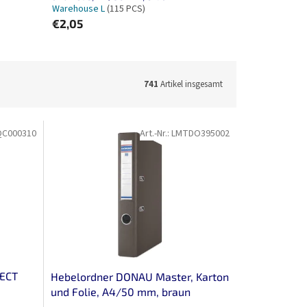
Warehouse L
(115 PCS)
€2,05
741
Artikel insgesamt
C000310
Art.-Nr.:
LMTDO395002
NECT
Hebelordner DONAU Master, Karton
und Folie, A4/50 mm, braun