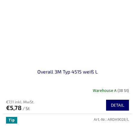
Overall 3M Typ 4515 weiß L
Warehouse A
(38 St)
€7,11 inkl. MwSt.
DETAIL
€5,78
/ St
Art.-Nr.:
ARDH9028/L
Tip