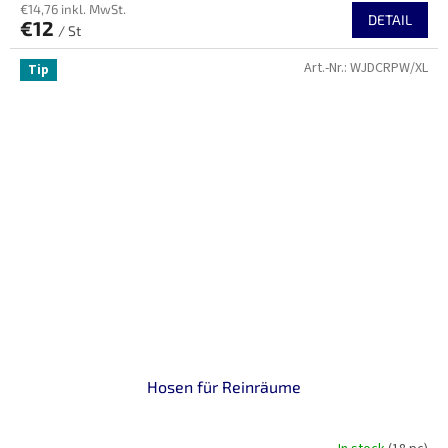
€14,76 inkl. MwSt.
Produktbewertung
DETAIL
€12
ist
/ St
4,3
Art.-Nr.:
WJDCRPW/XL
von
Tip
5
Sternen.
Hosen für Reinräume