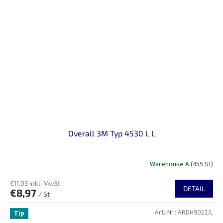
Overall 3M Typ 4530 L L
Warehouse A
(455 St)
€11,03 inkl. MwSt.
DETAIL
€8,97
/ St
Art.-Nr.:
ARDH9022/L
Tip