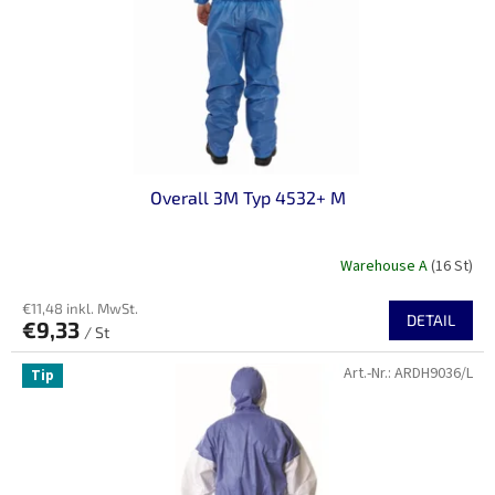
Overall 3M Typ 4532+ M
Warehouse A
(16 St)
€11,48 inkl. MwSt.
DETAIL
€9,33
/ St
Art.-Nr.:
ARDH9036/L
Tip