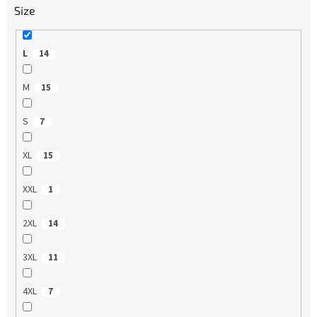
Size
L
14
M
15
S
7
XL
15
XXL
1
2XL
14
3XL
11
4XL
7