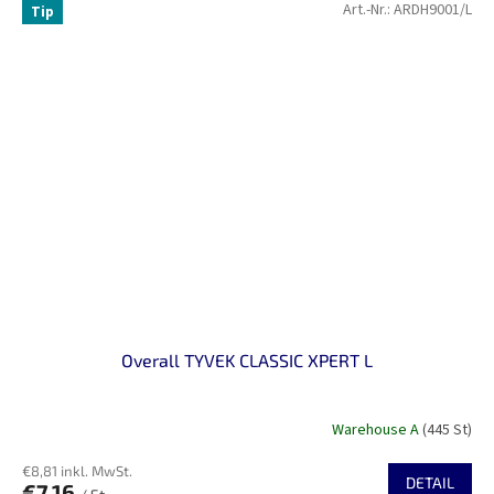
Art.-Nr.:
ARDH9001/L
Tip
Overall TYVEK CLASSIC XPERT L
Warehouse A
(445 St)
€8,81 inkl. MwSt.
DETAIL
€7,16