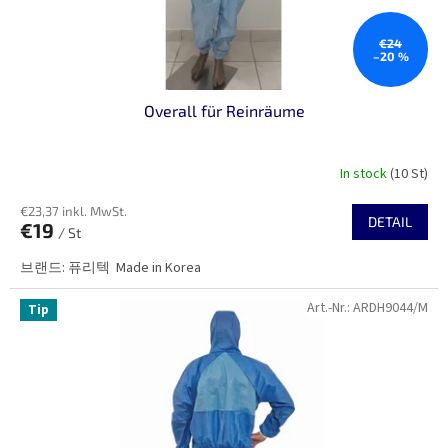
o
d
u
€24
–20 %
k
t
Overall für Reinräume
e
In stock
(10 St)
€23,37 inkl. MwSt.
DETAIL
€19
/ St
브랜드: 퓨리텍 Made in Korea
Art.-Nr.:
ARDH9044/M
Tip