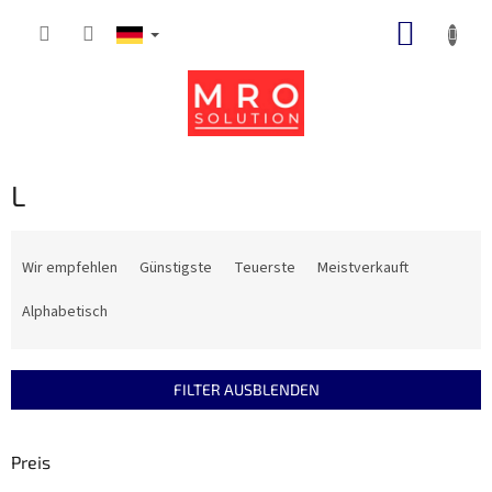
Zum
WARE
Inhalt
springen
L
P
r
Wir empfehlen
Günstigste
Teuerste
Meistverkauft
o
d
Alphabetisch
u
k
t
FILTER AUSBLENDEN
s
o
r
Preis
t