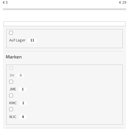
€
5
€
29
i
e
r
u
n
g
Auf Lager
11
Marken
3M
0
JME
2
KMC
2
WJC
4