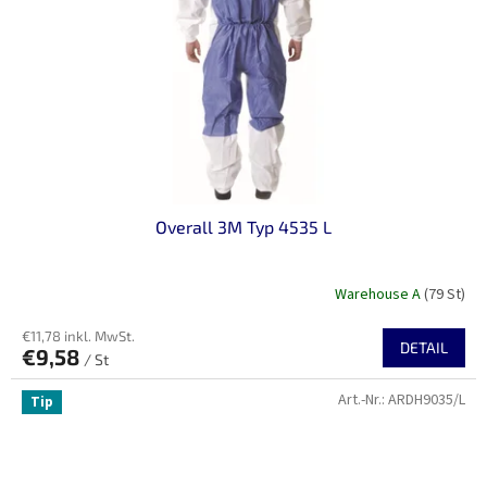
Overall 3M Typ 4535 L
Warehouse A
(79 St)
€11,78 inkl. MwSt.
DETAIL
€9,58
/ St
Art.-Nr.:
ARDH9035/L
Tip