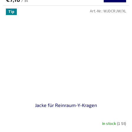
/ St
Art.-Nr.:
WJDCRJW/XL
Tip
Jacke für Reinraum-Y-Kragen
In stock
(1 St)
Die
durchschnittliche