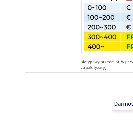
Nietypowy przedmiot: W prz
za paletyzację.
S
t
o
p
k
Darmow
a