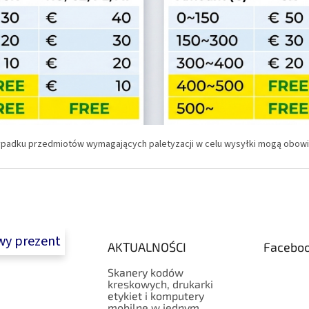
ypadku przedmiotów wymagających paletyzacji w celu wysyłki mogą obo
y prezent
AKTUALNOŚCI
Facebo
Skanery kodów
kreskowych, drukarki
etykiet i komputery
mobilne w jednym