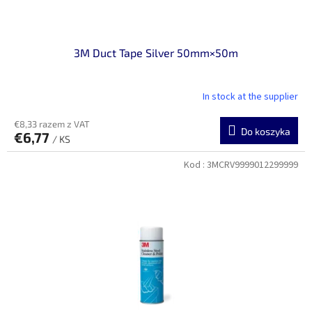
ó
w
3M Duct Tape Silver 50mm×50m
In stock at the supplier
€8,33 razem z VAT
Do koszyka
€6,77
/ KS
Kod :
3MCRV9999012299999