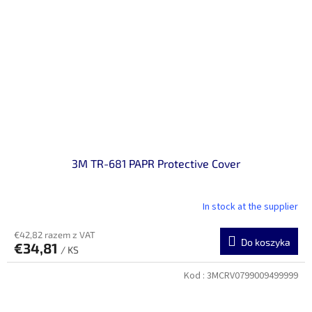
3M TR-681 PAPR Protective Cover
In stock at the supplier
€42,82 razem z VAT
Do koszyka
€34,81
/ KS
Kod :
3MCRV0799009499999