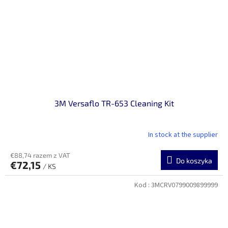
3M Versaflo TR-653 Cleaning Kit
In stock at the supplier
€88,74 razem z VAT
Do koszyka
€72,15
/ KS
Kod :
3MCRV0799009899999