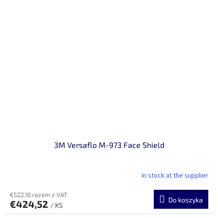
3M Versaflo M-973 Face Shield
In stock at the supplier
€522,16 razem z VAT
Do koszyka
€424,52
/ KS