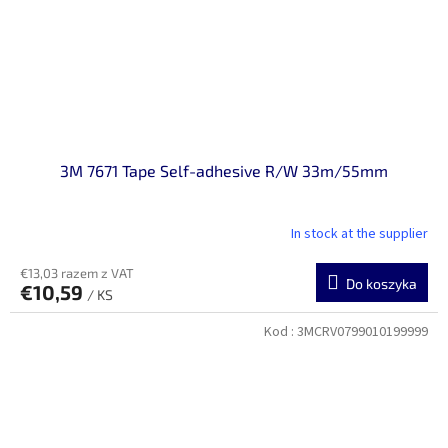
3M 7671 Tape Self-adhesive R/W 33m/55mm
In stock at the supplier
€13,03 razem z VAT
Do koszyka
€10,59
/ KS
Kod :
3MCRV0799010199999