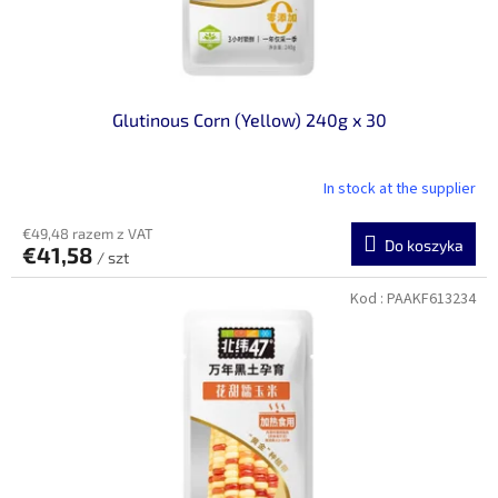
Glutinous Corn (Yellow) 240g x 30
In stock at the supplier
€49,48 razem z VAT
Do koszyka
€41,58
/ szt
Kod :
PAAKF613234