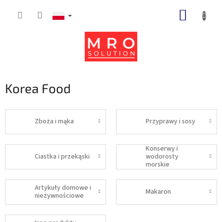
Przejść
KOSZY
do
treści
Korea Food
Zboża i mąka
Przyprawy i sosy
Konserwy i
Ciastka i przekąski
wodorosty
morskie
Artykuły domowe i
Makaron
nieżywnościowe