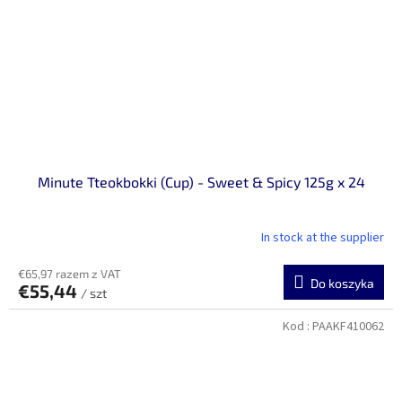
Minute Tteokbokki (Cup) - Sweet & Spicy 125g x 24
In stock at the supplier
€65,97 razem z VAT
Do koszyka
€55,44
/ szt
Kod :
PAAKF410062