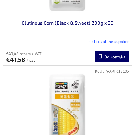
ó
w
Glutinous Corn (Black & Sweet) 200g x 30
In stock at the supplier
€49,48 razem z VAT
Do koszyka
€41,58
/ szt
Kod :
PAAKF613235