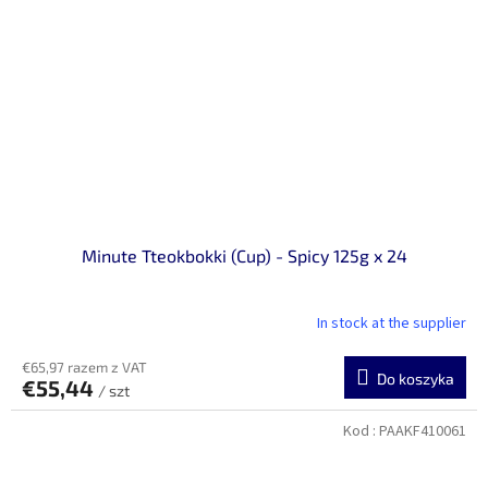
Minute Tteokbokki (Cup) - Spicy 125g x 24
In stock at the supplier
€65,97 razem z VAT
Do koszyka
€55,44
/ szt
Kod :
PAAKF410061