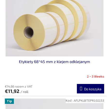
Etykiety 68*45 mm z klejem odklejanym
2 ~ 3 Weeks
€14,66 razem z VAT
Do koszyka
€11,92
/ roll
Kod :
AFLPKLBTEPR102153
Tip