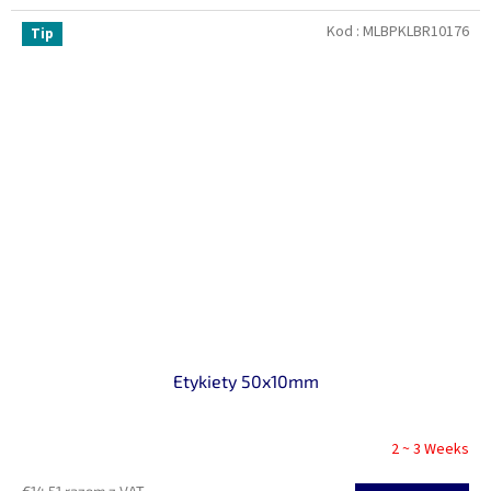
Kod :
MLBPKLBR10176
Tip
Etykiety 50x10mm
2 ~ 3 Weeks
€14,51 razem z VAT