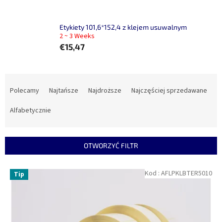
Etykiety 101,6*152,4 z klejem usuwalnym
2 ~ 3 Weeks
€15,47
S
o
Polecamy
Najtańsze
Najdroższe
Najczęściej sprzedawane
r
t
Alfabetycznie
o
w
a
OTWORZYĆ FILTR
n
i
L
Kod :
AFLPKLBTER5010
Tip
e
i
p
s
r
t
o
a
d