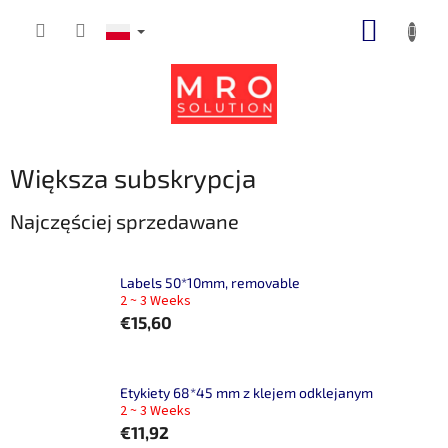
Przejść
KOSZY
do
treści
Większa subskrypcja
Najczęściej sprzedawane
Labels 50*10mm, removable
2 ~ 3 Weeks
€15,60
Etykiety 68*45 mm z klejem odklejanym
2 ~ 3 Weeks
€11,92