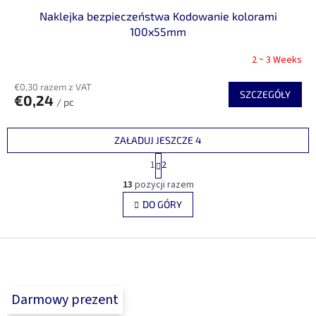
Naklejka bezpieczeństwa Kodowanie kolorami
100x55mm
2 ~ 3 Weeks
€0,30 razem z VAT
SZCZEGÓŁY
€0,24
/ pc
ZAŁADUJ JESZCZE 4
P
1
2
a
K
g
13
pozycji razem
o
i
n
DO GÓRY
n
t
a
r
c
j
S
o
a
l
t
k
o
i
p
Darmowy prezent
l
k
i