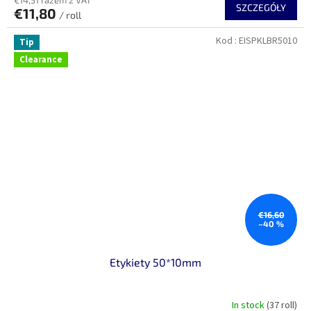
SZCZEGÓŁY
€11,80
/ roll
Kod :
EISPKLBR5010
Tip
Clearance
€16,60
–40 %
Etykiety 50*10mm
In stock
(37 roll)