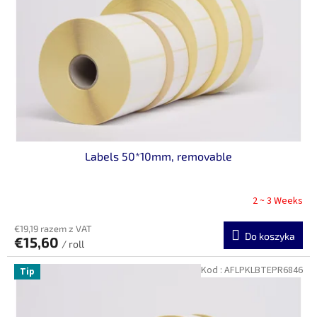
p
u
r
k
o
t
d
ó
u
w
k
t
ó
w
Labels 50*10mm, removable
2 ~ 3 Weeks
€19,19 razem z VAT
Do koszyka
€15,60
/ roll
Kod :
AFLPKLBTEPR6846
Tip