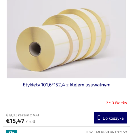
Etykiety 101,6*152,4 z klejem usuwalnym
2 ~ 3 Weeks
€19,03 razem z VAT
Do koszyka
€15,47
/ roll
Kod :
MLBPKLBR102152
Tip