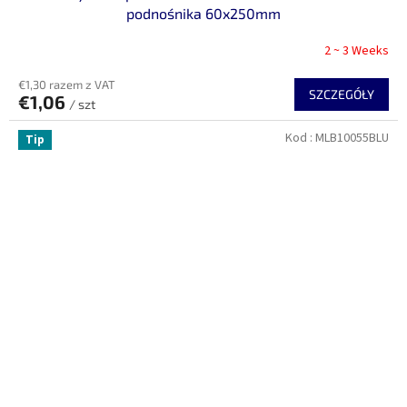
podnośnika 60x250mm
2 ~ 3 Weeks
€1,30 razem z VAT
SZCZEGÓŁY
€1,06
/ szt
Kod :
MLB10055BLU
Tip