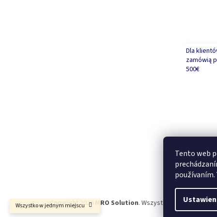
Dla klient
zamówią p
500€
Tento web po
prechádzaním
používaním. 
Ustawien
Copyright 2026
MRO Solution
. Wszystkie prawa zastrze
Wszystko w jednym miejscu