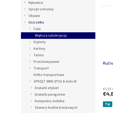
Rękawice
Sprzęt ochronny
Obuwie
Uszczelka
Folia
Większa subskrypcja
Etykiety
Kartony
Taśma
Przechowywanie
Ručná
Transport
Kółko transportowe
SPRZĘT WMS (POS & Auto-ID
Drukarki etykiet
€5,93 
€4,
Drukarki paragonów
Komputery mobilne
Tip
Skanery kodów kreskowych