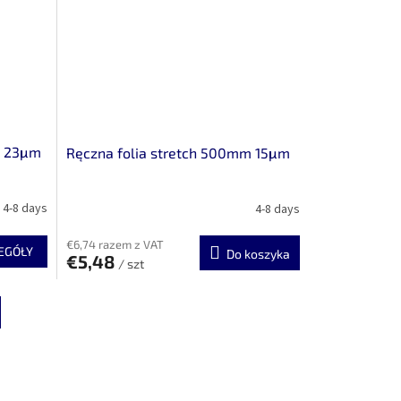
m 23μm
Ręczna folia stretch 500mm 15μm
4-8 days
4-8 days
€6,74 razem z VAT
EGÓŁY
Do koszyka
€5,48
/ szt