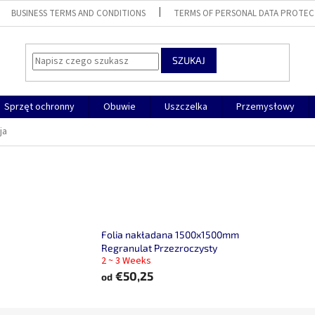
BUSINESS TERMS AND CONDITIONS
TERMS OF PERSONAL DATA PROTEC
SZUKAJ
Sprzęt ochronny
Obuwie
Uszczelka
Przemysłowy
ja
Folia nakładana 1500x1500mm
Regranulat Przezroczysty
2 ~ 3 Weeks
€50,25
od