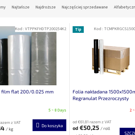
amy
Najtańsze
Najdroższe
Najczęściej sprzedawane
Alfabetycz
Kod :
VTPPKFHDTP200254K2
Kod :
TCMPKRGCS1500
Tip
 film flat 200/0.025 mm
Folia nakładana 1500x150
Regranulat Przezroczysty
5 ~ 8 Days
2 
od €61,81 razem z VAT
razem z VAT
Do koszyka
€50,25
84
od
/ roll
/ kg
SZCZ