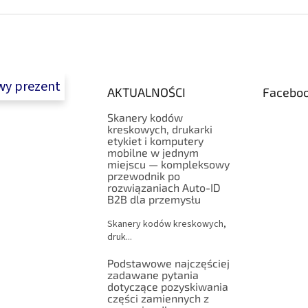
t
a
r
c
o
j
l
a
k
i
l
y prezent
AKTUALNOŚCI
Facebo
i
s
Skanery kodów
t
kreskowych, drukarki
y
etykiet i komputery
mobilne w jednym
miejscu — kompleksowy
przewodnik po
rozwiązaniach Auto-ID
B2B dla przemysłu
Skanery kodów kreskowych,
druk...
Podstawowe najczęściej
zadawane pytania
dotyczące pozyskiwania
części zamiennych z