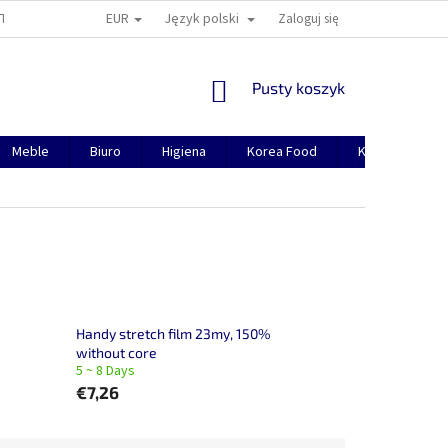
EUR
Język polski
TION
O NAS
CONTACTS
MANUAL FOR REGISTRATION
Zaloguj się
J
KOSZYK
Pusty koszyk
Meble
Biuro
Higiena
Korea Food
Korea(Azja)
Handy stretch film 23my, 150%
without core
5 ~ 8 Days
€7,26