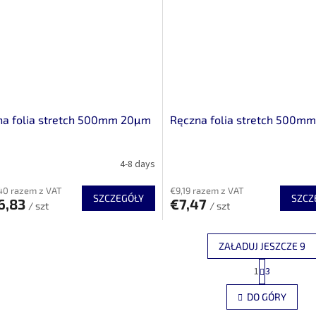
na folia stretch 500mm 20μm
Ręczna folia stretch 500m
4-8 days
40 razem z VAT
€9,19 razem z VAT
SZCZEGÓŁY
SZCZ
6,83
€7,47
/ szt
/ szt
ZAŁADUJ JESZCZE 9
P
1
3
K
a
g
o
DO GÓRY
i
n
n