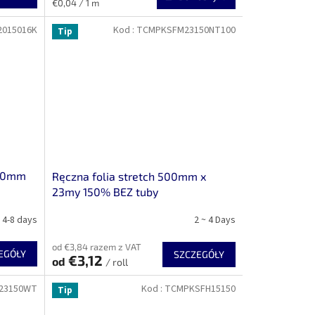
Cena
€0,04 / 1 m
jednostkowa:
015016K
Kod :
TCMPKSFM23150NT100
Tip
500mm
Ręczna folia stretch 500mm x
23my 150% BEZ tuby
4-8 days
2 ~ 4 Days
od €3,84 razem z VAT
EGÓŁY
SZCZEGÓŁY
€3,12
od
/ roll
23150WT
Kod :
TCMPKSFH15150
Tip