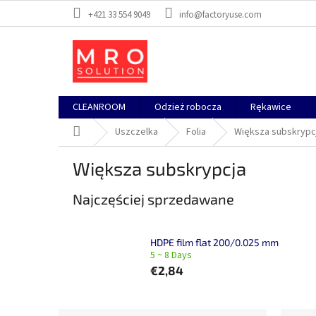
Przejść
+421 33 554 9049
info@factoryuse.com
do
treści
CLEANROOM
Odzież robocza
Rękawice
Home
Uszczelka
Folia
Większa subskrypc
Większa subskrypcja
Najczęściej sprzedawane
HDPE film flat 200/0.025 mm
5 ~ 8 Days
€2,84