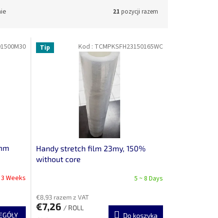
nie
21
pozycji razem
1500M30
Kod :
TCMPKSFH23150165WC
Tip
0mm
Handy stretch film 23my, 150%
without core
~ 3 Weeks
5 ~ 8 Days
€8,93 razem z VAT
€7,26
/ ROLL
EGÓŁY
Do koszyka