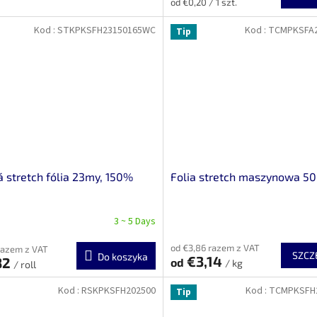
Cena
od €0,20 / 1 szt.
jednostkowa:
Kod :
STKPKSFH23150165WC
Kod :
TCMPKSFA2
Tip
 stretch fólia 23my, 150%
Folia stretch maszynowa 
3 ~ 5 Days
od €3,86 razem z VAT
razem z VAT
SZCZ
Do koszyka
€3,14
82
od
/ kg
/ roll
Kod :
RSKPKSFH202500
Kod :
TCMPKSFH
Tip