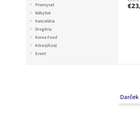
€23
Priemysel
Nábytok
Kancelária
Drogéria
Korea Food
Kórea(Ázia)
Event
Z
á
p
ä
t
Darček
i
e