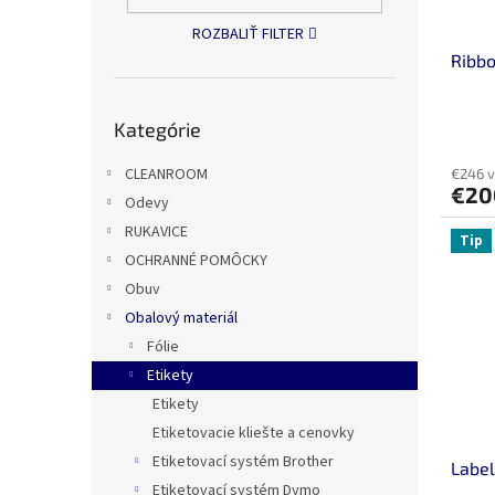
o
k
ROZBALIŤ FILTER
d
t
u
Ribb
o
k
v
t
Preskočiť
Kategórie
kategórie
o
v
CLEANROOM
€246 
€2
Odevy
RUKAVICE
Tip
OCHRANNÉ POMÔCKY
Obuv
Obalový materiál
Fólie
Etikety
Etikety
Etiketovacie kliešte a cenovky
Etiketovací systém Brother
Labe
Etiketovací systém Dymo