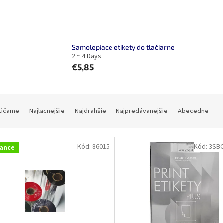
Samolepiace etikety do tlačiarne
2 ~ 4 Days
€5,85
účame
Najlacnejšie
Najdrahšie
Najpredávanejšie
Abecedne
Kód:
86015
Kód:
3SB
rance