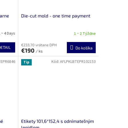
iarne
Die-cut mold - one time payment
 ~ 4 Days
1 ~ 2 Týždne
€233,70 vrátane DPH
DETAIL
Do košíka
€190
/ ks
TEPR6846
Kód:
AFLPKLBTEPR102153
Tip
né
Etikety 101,6*152,4 s odnímateľným
lepidlom