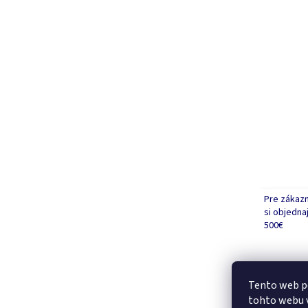
Pre zákazn
si objedna
500€
Tento web p
tohto webu v