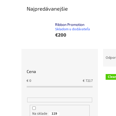
Najpredávanejšie
Ribbon Promotion
Skladom u dodávateľa
€200
B
R
o
a
Odpor
č
d
n
e
Cena
ý
n
Clea
V
p
i
€
0
€
7217
ý
a
e
p
n
p
i
e
r
s
l
o
p
d
r
Na sklade
u
129