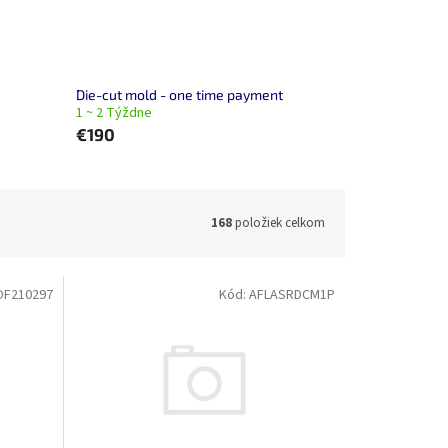
Die-cut mold - one time payment
1 ~ 2 Týždne
€190
168
položiek celkom
OF210297
Kód:
AFLASRDCM1P