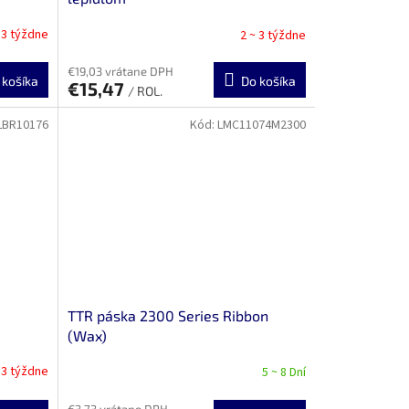
 3 týždne
2 ~ 3 týždne
€19,03 vrátane DPH
 košíka
Do košíka
€15,47
/ ROL.
LBR10176
Kód:
LMC11074M2300
TTR páska 2300 Series Ribbon
(Wax)
 3 týždne
5 ~ 8 Dní
€3,73 vrátane DPH