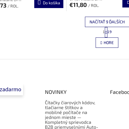
Do košíka
€11,80
,73
/ ROL.
/ ROL.
NAČÍTAŤ 9 ĎALŠÍCH
S
1
19
O
t
r
v
HORE
á
l
n
á
k
d
o
a
v
c
a
i
n
e
i
e
p
 zadarmo
r
NOVINKY
Facebo
v
k
Čítačky čiarových kódov,
y
tlačiarne štítkov a
v
mobilné počítače na
ý
jednom mieste —
p
Kompletný sprievodca
i
B2B priemyselnými Auto-