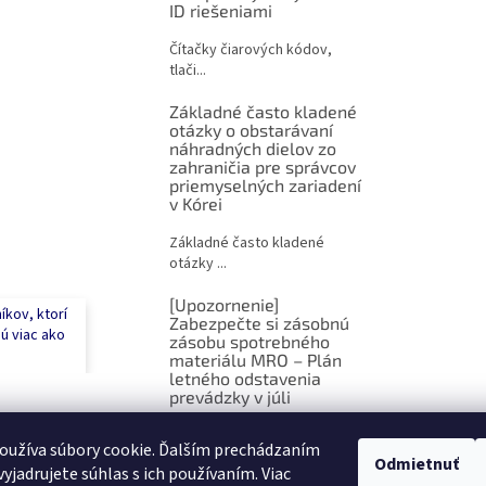
ID riešeniami
s
u
Čítačky čiarových kódov,
tlači...
Základné často kladené
otázky o obstarávaní
náhradných dielov zo
zahraničia pre správcov
priemyselných zariadení
v Kórei
Základné často kladené
otázky ...
[Upozornenie]
íkov, ktorí
Zabezpečte si zásobnú
jú viac ako
zásobu spotrebného
materiálu MRO – Plán
letného odstavenia
prevádzky v júli
EVENT · 🇸🇰 Slovenč...
oužíva súbory cookie. Ďalším prechádzaním
Odmietnuť
yjadrujete súhlas s ich používaním. Viac