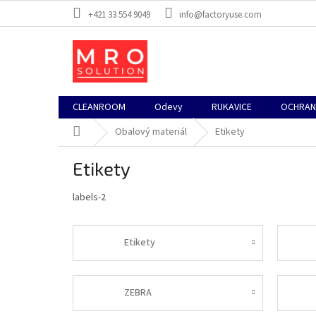
Prejsť
+421 33 554 9049
info@factoryuse.com
na
obsah
CLEANROOM
Odevy
RUKAVICE
OCHRAN
Domov
Obalový materiál
Etikety
Etikety
labels-2
Etikety
ZEBRA