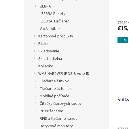
ZEBRA
ZEBRA Etikety
ZEBRA Tlačiareň
€19,19
€15
Väčší odber
Kartonové produkty
Tip
Páska
Skladovanie
Sklad a dielňa
Koliesko
WMS HARDVÉR (POS & Auto-ID
Tlačiarne štítkov
Tlačiarne účteniek
Mobilné počítače
Štítk
Čítačky čiarových kódov
Príslušenstvo
RFID a tlačiarne kariet
Dotykové monitory
€29,19