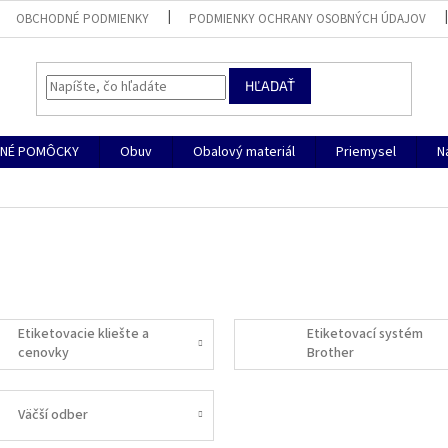
OBCHODNÉ PODMIENKY
PODMIENKY OCHRANY OSOBNÝCH ÚDAJOV
HĽADAŤ
NÉ POMÔCKY
Obuv
Obalový materiál
Priemysel
N
Etiketovacie kliešte a
Etiketovací systém
cenovky
Brother
Väčší odber