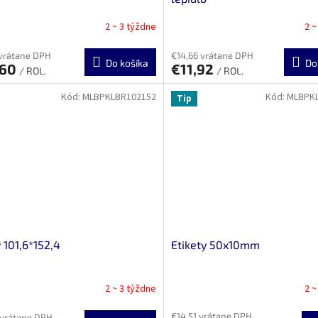
2 ~ 3 týždne
2 ~
 vrátane DPH
€14,66 vrátane DPH
Do košíka
Do
,60
€11,92
/ ROL.
/ ROL.
Kód:
MLBPKLBR102152
Kód:
MLBPK
Tip
y 101,6*152,4
Etikety 50x10mm
2 ~ 3 týždne
2 ~
€14,51 vrátane DPH
 vrátane DPH