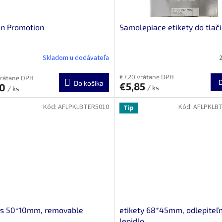
on Promotion
Samolepiace etikety do tlač
Skladom u dodávateľa
2
€7,20 vrátane DPH
vrátane DPH
Do košíka
€5,85
00
/ ks
/ ks
Kód:
AFLPKLBTER5010
Kód:
AFLPKLB
Tip
ls 50*10mm, removable
etikety 68*45mm, odlepiteľ
lepidlo