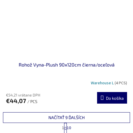
Rohož Vyna-Plush 90x120cm čierna/oceľová
Warehouse L
(4 PCS)
€54,21 vrátane DPH
Do košíka
€44,07
/ PCS
NAČÍTAŤ 9 ĎALŠÍCH
S
1
10
t