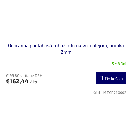
Ochranná podlahová rohož odolná voči olejom, hrúbka
2mm
5 ~ 8 Dní
€199,80 vrátane DPH
Do košíka
€162,44
/ ks
Kód:
LMTCP210002