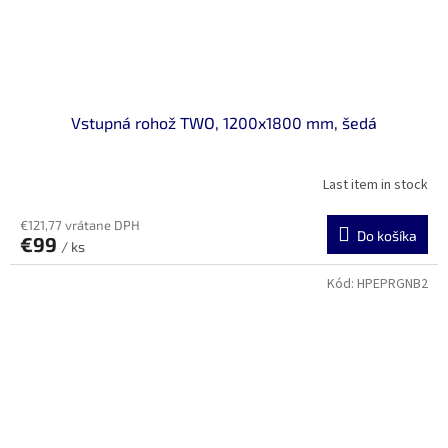
Vstupná rohož TWO, 1200x1800 mm, šedá
Last item in stock
€121,77 vrátane DPH
Do košíka
€99
/ ks
Kód:
HPEPRGNB2