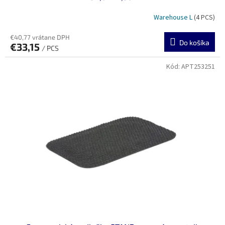
Warehouse L
(4 PCS)
€40,77 vrátane DPH
Do košíka
€33,15
/ PCS
Kód:
APT253251