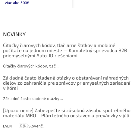
viac ako 500€
NOVINKY
Čítačky čiarových kódov, tlačiarne štítkov a mobilné
počítače na jednom mieste — Kompletný sprievodca B2B
priemyselnými Auto-ID riešeniami
Čítačky čiarových kódov, tlači...
Základné často kladené otázky o obstarávaní náhradných
dielov zo zahraničia pre správcov priemyselných zariadení
v Kórei
Základné často kladené otázky ...
[Upozornenie] Zabezpečte si zásobnú zásobu spotrebného
materiálu MRO – Plán letného odstavenia prevádzky v júli
EVENT · 🇸🇰 Slovenč...