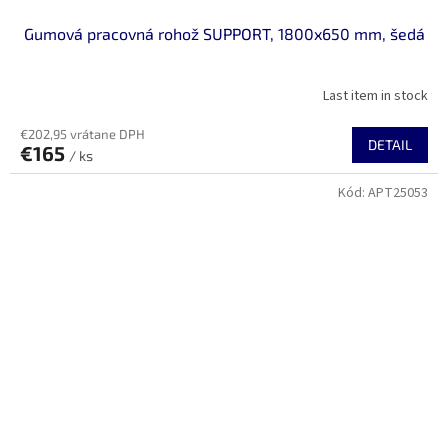
Gumová pracovná rohož SUPPORT, 1800x650 mm, šedá
Last item in stock
€202,95 vrátane DPH
DETAIL
€165
/ ks
Kód:
APT25053