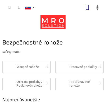
Prejsť
NÁKUP
na
obsah
KOŠÍK
Bezpečnostné rohože
safety-mats
Vstupné rohože
Pracovné podložky
Ochrana podlahy /
Proti-únavové
Podlahové rohože
rohože
Najpredávanejšie