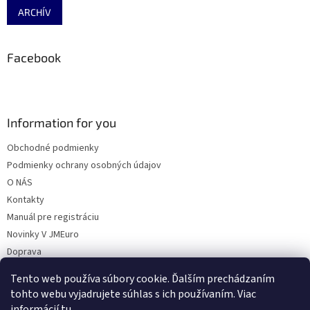
ARCHÍV
Facebook
Information for you
Obchodné podmienky
Podmienky ochrany osobných údajov
O NÁS
Kontakty
Manuál pre registráciu
Novinky V JMEuro
Doprava
Zľavy
Tento web používa súbory cookie. Ďalším prechádzaním
Prečo si vybrať 'Factory Use' ?
tohto webu vyjadrujete súhlas s ich používaním. Viac
informácií
tu
.