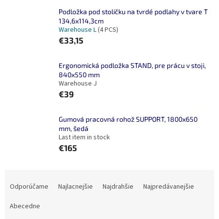
Podložka pod stoličku na tvrdé podlahy v tvare T
134,6x114,3cm
Warehouse L
(4 PCS)
€33,15
Ergonomická podložka STAND, pre prácu v stoji,
840x550 mm
Warehouse J
€39
Gumová pracovná rohož SUPPORT, 1800x650
mm, šedá
Last item in stock
€165
R
a
Odporúčame
Najlacnejšie
Najdrahšie
Najpredávanejšie
d
e
Abecedne
n