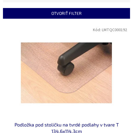
i
e
OTVORIŤ FILTER
p
r
V
Kód:
LMTQC000192
o
ý
d
p
u
i
k
s
t
p
o
r
v
o
d
u
k
t
o
v
Podložka pod stoličku na tvrdé podlahy v tvare T
134,6x114,3cm