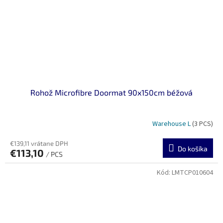
Rohož Microfibre Doormat 90x150cm béžová
Warehouse L
(3 PCS)
€139,11 vrátane DPH
Do košíka
€113,10
/ PCS
Kód:
LMTCP010604