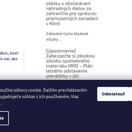
otázky o obstarávaní
náhradných dielov zo
zahraničia pre správcov
priemyselných zariadení
v Kórei
Základné často kladené
otázky ...
[Upozornenie]
íkov, ktorí
Zabezpečte si zásobnú
jú viac ako
zásobu spotrebného
materiálu MRO – Plán
letného odstavenia
prevádzky v júli
EVENT · 🇸🇰 Slovenč...
oužíva súbory cookie. Ďalším prechádzaním
Odmietnuť
yjadrujete súhlas s ich používaním. Viac
ARCHÍV
u
.
ie