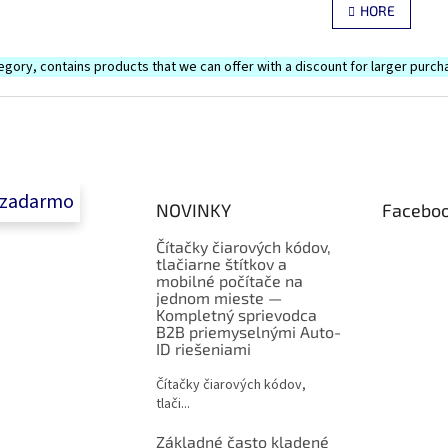
v
HORE
á
l
n
á
k
d
egory, contains products that we can offer with a discount for larger purch
o
a
v
c
a
i
n
e
i
e
p
r
v
 zadarmo
NOVINKY
Facebo
k
y
Čítačky čiarových kódov,
v
tlačiarne štítkov a
ý
mobilné počítače na
p
jednom mieste —
i
Kompletný sprievodca
s
B2B priemyselnými Auto-
u
ID riešeniami
Čítačky čiarových kódov,
tlači...
Základné často kladené