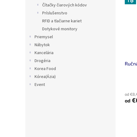
Tip
Čítačky čiarových kódov
Príslušenstvo
RFID a tlačiarne kariet
Dotykové monitory
Priemysel
Nábytok
Kancelária
Drogéria
Ručn
Korea Food
Kórea(Ázia)
Event
od €8,
€
od