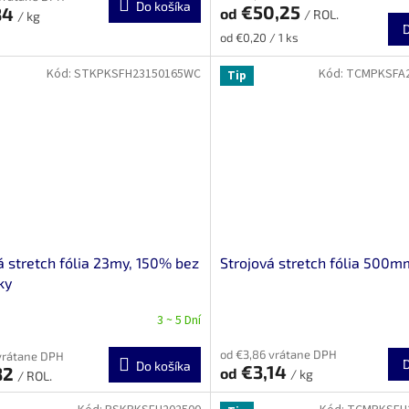
Do košíka
€50,25
84
od
/ ROL.
/ kg
Jednotková
od €0,20 / 1 ks
cena:
Kód:
STKPKSFH23150165WC
Kód:
TCMPKSFA2
Tip
 stretch fólia 23my, 150% bez
Strojová stretch fólia 500m
ky
3 ~ 5 Dní
od €3,86 vrátane DPH
vrátane DPH
Do košíka
€3,14
82
od
/ kg
/ ROL.