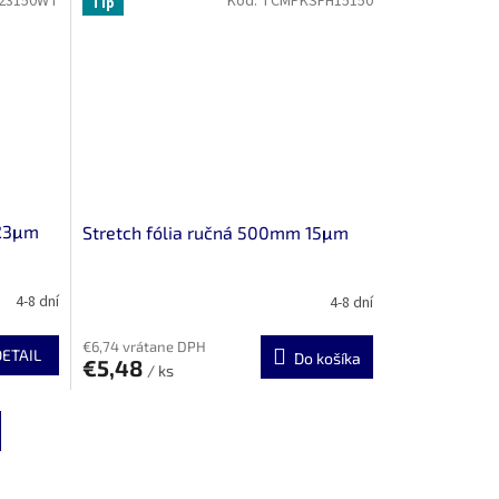
23150WT
Kód:
TCMPKSFH15150
Tip
 23μm
Stretch fólia ručná 500mm 15μm
4-8 dní
4-8 dní
€6,74 vrátane DPH
DETAIL
Do košíka
€5,48
/ ks