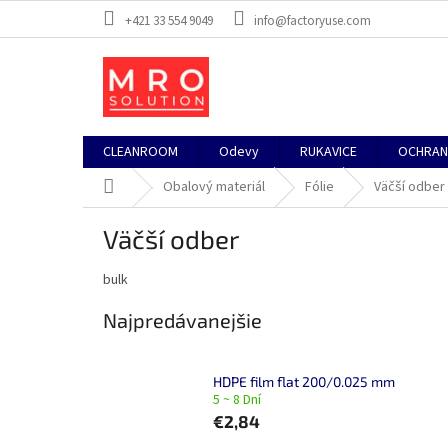
Prejsť
+421 33 554 9049
info@factoryuse.com
na
obsah
CLEANROOM
Odevy
RUKAVICE
OCHRAN
Domov
Obalový materiál
Fólie
Väčší odber
Väčší odber
bulk
Najpredávanejšie
HDPE film flat 200/0.025 mm
5 ~ 8 Dní
€2,84