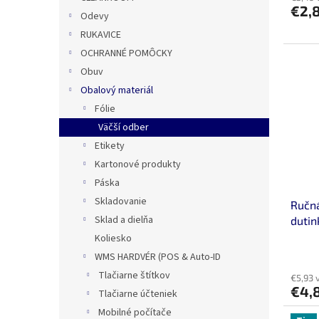
€2,
Odevy
RUKAVICE
OCHRANNÉ POMÔCKY
Obuv
Obalový materiál
Fólie
Väčší odber
Etikety
Kartonové produkty
Páska
Skladovanie
Ručná
Sklad a dielňa
dutin
Koliesko
WMS HARDVÉR (POS & Auto-ID
Tlačiarne štítkov
€5,93 
€4,
Tlačiarne účteniek
Mobilné počítače