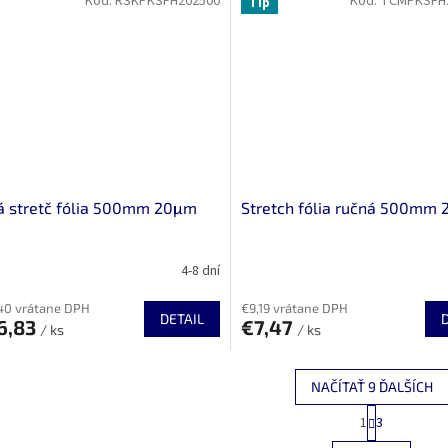
Kód:
RSKPKSFH202500
Kód:
TCMPKSFH
Tip
á stretč fólia 500mm 20μm
Stretch fólia ručná 500mm
4-8 dní
40 vrátane DPH
€9,19 vrátane DPH
DETAIL
6,83
€7,47
/ ks
/ ks
NAČÍTAŤ 9 ĎALŠÍCH
S
1
3
O
t
r