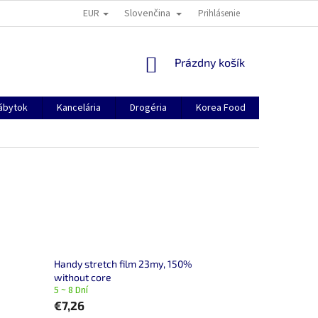
EUR
Slovenčina
O NÁS
KONTAKTY
MANUÁL PRE REGISTRÁCIU
Prihlásenie
NOVINKY V 
NÁKUPNÝ
Prázdny košík
KOŠÍK
ábytok
Kancelária
Drogéria
Korea Food
Kórea(Ázi
Handy stretch film 23my, 150%
without core
5 ~ 8 Dní
€7,26