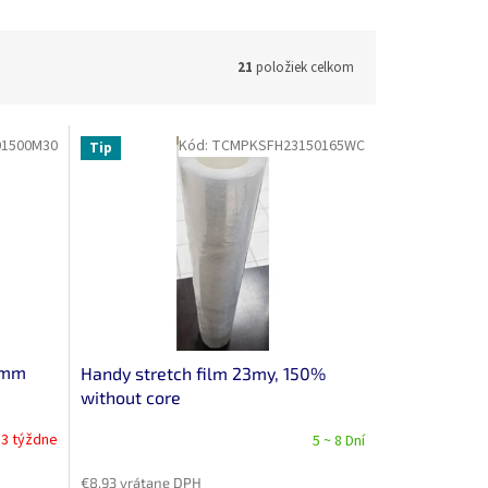
21
položiek celkom
1500M30
Kód:
TCMPKSFH23150165WC
Tip
00mm
Handy stretch film 23my, 150%
without core
 3 týždne
5 ~ 8 Dní
€8,93 vrátane DPH