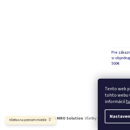
Pre zákazn
si objedna
500€
Tento web p
tohto webu v
informácií
t
Nastaven
Copyright 2026
MRO Solution
. Všetky práva vyhradené.
Všetko na jednom mieste