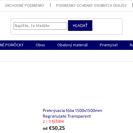
OBCHODNÉ PODMIENKY
PODMIENKY OCHRANY OSOBNÝCH ÚDAJOV
HĽADAŤ
NÉ POMÔCKY
Obuv
Obalový materiál
Priemysel
N
Prekrývacia fólia 1500x1500mm
Regranulate Transparent
2 ~ 3 týždne
€50,25
od