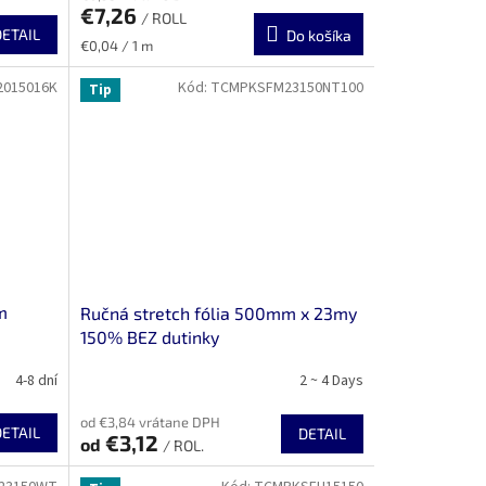
€7,26
/ ROLL
DETAIL
Do košíka
Jednotková
€0,04 / 1 m
cena:
015016K
Kód:
TCMPKSFM23150NT100
Tip
m
Ručná stretch fólia 500mm x 23my
150% BEZ dutinky
4-8 dní
2 ~ 4 Days
od €3,84 vrátane DPH
DETAIL
DETAIL
€3,12
od
/ ROL.