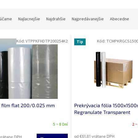
účame
Najlacnejšie
Najdrahšie
Najpredávanejšie
Abecedne
Kód:
VTPPKFHDTP200254K2
Kód:
TCMPKRGCS1500
Tip
 film flat 200/0.025 mm
Prekrývacia fólia 1500x15
Regranulate Transparent
5 ~ 8 Dní
2 ~
od €61,81 vrátane DPH
vrátane DPH