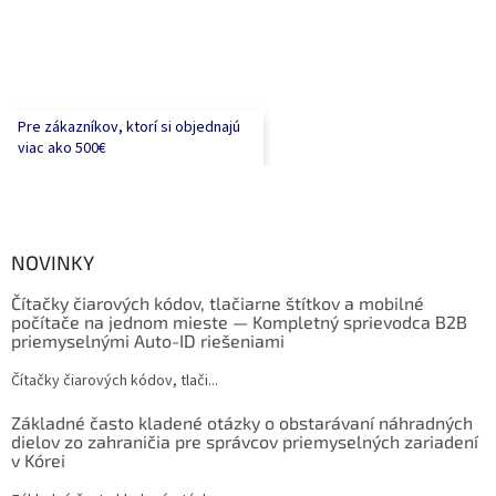
Pre zákazníkov, ktorí si objednajú
viac ako 500€
NOVINKY
Čítačky čiarových kódov, tlačiarne štítkov a mobilné
počítače na jednom mieste — Kompletný sprievodca B2B
priemyselnými Auto-ID riešeniami
Čítačky čiarových kódov, tlači...
Základné často kladené otázky o obstarávaní náhradných
dielov zo zahraničia pre správcov priemyselných zariadení
v Kórei