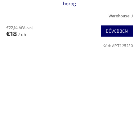
horog
Warehouse J
€22,14 ÁFA-val
BŐVEBBEN
€18
/ db
Kód:
APT125230