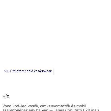
500 € felett rendelő vásárlóknak
HÍR
Vonalkód-leolvasók, címkenyomtatók és mobil
számítógépek egy helyen — Teljes útmutató B2B ipari