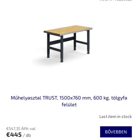
Műhelyasztal TRUST, 1500x760 mm, 600 kg, tölgyfa
felület
Last item in stock
€547,35 ÁFA-val
BŐVEBBEN
€445
/ db