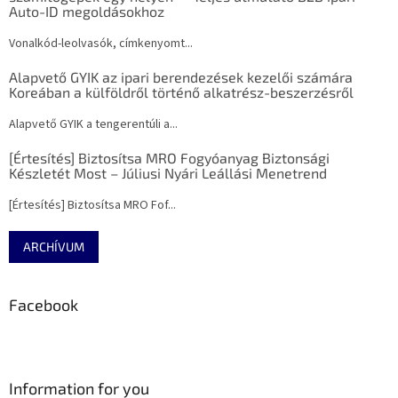
Auto-ID megoldásokhoz
Vonalkód-leolvasók, címkenyomt...
Alapvető GYIK az ipari berendezések kezelői számára
Koreában a külföldről történő alkatrész-beszerzésről
Alapvető GYIK a tengerentúli a...
[Értesítés] Biztosítsa MRO Fogyóanyag Biztonsági
Készletét Most – Júliusi Nyári Leállási Menetrend
[Értesítés] Biztosítsa MRO Fof...
ARCHÍVUM
Facebook
Information for you