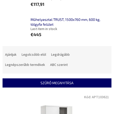
€117,91
Műhelyasztal TRUST, 1500x760 mm, 600 kg,
tölgyfa felület
Last item in stock
€445
T
e
Ajánljuk
Legolcsóbb elöl
Legdrágább
r
m
Legnépszerűbb termékek
ABC szerint
é
k
e
SZŰRŐ MEGNYITÁSA
k
r
T
Kód:
APT103621
e
e
n
r
d
m