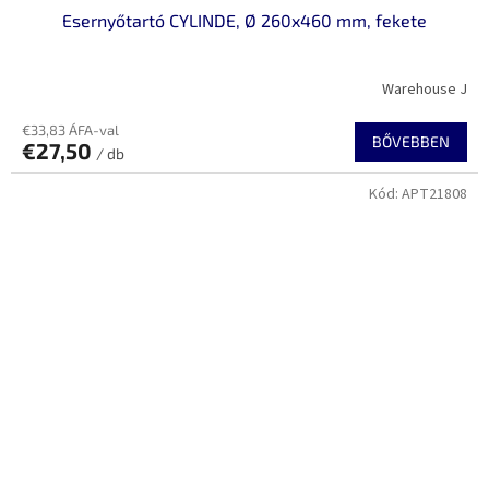
Esernyőtartó CYLINDE, Ø 260x460 mm, fekete
Warehouse J
€33,83 ÁFA-val
BŐVEBBEN
€27,50
/ db
Kód:
APT21808