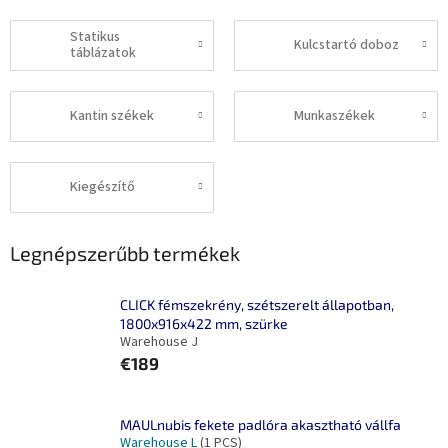
Statikus
Kulcstartó doboz
táblázatok
Kantin székek
Munkaszékek
Kiegészítő
Legnépszerűbb termékek
CLICK fémszekrény, szétszerelt állapotban,
1800x916x422 mm, szürke
Warehouse J
€189
MAULnubis fekete padlóra akasztható vállfa
Warehouse L
(1 PCS)