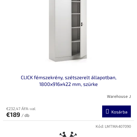
e
é
z
k
é
e
s
k
e
l
i
s
t
á
j
a
CLICK fémszekrény, szétszerelt állapotban,
1800x916x422 mm, szürke
Warehouse J
€232,47 ÁFA-val
Kosárba
€189
/ db
Kód:
LMTMA407090