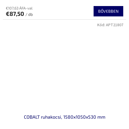
€107,63 ÁFA-val
BŐVEBBEN
€87,50
/ db
Kód:
APT21807
COBALT ruhakocsi, 1580x1050x530 mm