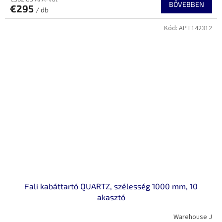
BŐVEBBEN
€295
/ db
Kód:
APT142312
Fali kabáttartó QUARTZ, szélesség 1000 mm, 10
akasztó
Warehouse J