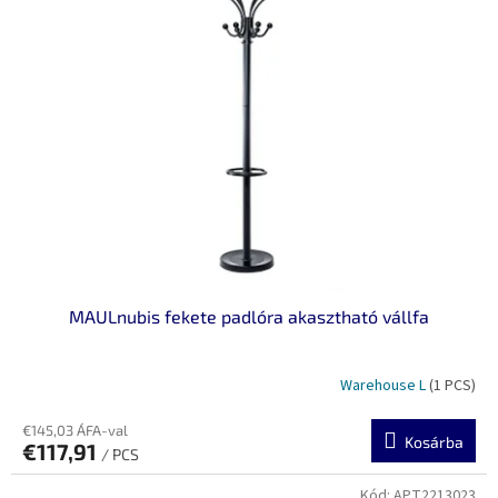
MAULnubis fekete padlóra akasztható vállfa
Warehouse L
(1 PCS)
€145,03 ÁFA-val
Kosárba
€117,91
/ PCS
Kód:
APT2213023