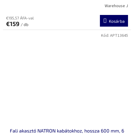
Warehouse J
€195,57 ÁFA-val
Kosárba
€159
/ db
Kód:
APT13645
Fali akasztó NATRON kabátokhoz, hossza 600 mm, 6