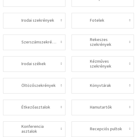
Irodai szekrények
Fotelek
Rekeszes
Szerszámszekrények
szekrények
Kézműves
Irodai székek
szekrények
Öltözőszekrények
Könyvtárak
Étkezőasztalok
Hamutartók
Konferencia
Recepciós pultok
asztalok