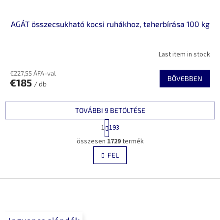
AGÁT összecsukható kocsi ruhákhoz, teherbírása 100 kg
Last item in stock
€227,55 ÁFA-val
BŐVEBBEN
€185
/ db
TOVÁBBI 9 BETÖLTÉSE
L
1
193
a
L
p
összesen
1729
termék
i
o
s
FEL
z
t
á
a
s
L
i
r
á
á
b
n
l