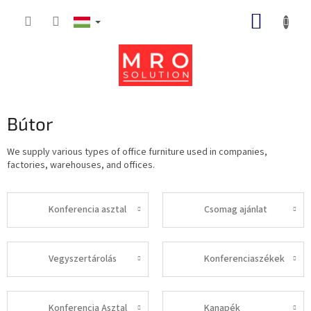
Ugrás
KOSÁR
a
fő
tartalomhoz
Bútor
We supply various types of office furniture used in companies,
factories, warehouses, and offices.
Konferencia asztal
Csomag ajánlat
Vegyszertárolás
Konferenciaszékek
Konferencia Asztal
Kanapék